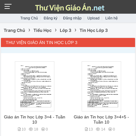
Trang Chủ
Đăng ký
Đăng nhập
Upload
Liên hệ
›
›
›
Trang Chủ
Tiểu Học
Lớp 3
Tin Học Lớp 3
THƯ VIỆN GIÁO ÁN TIN HỌC LỚP 3
Giáo án Tin học Lớp 3+4 - Tuần
Giáo án Tin học Lớp 3+4+5 -
10
Tuần 10
10
18
0
13
14
0