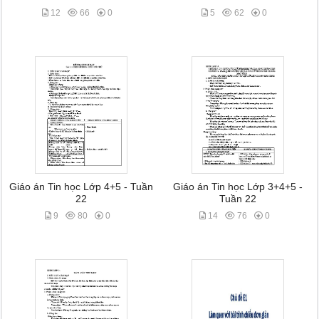
12
66
0
5
62
0
Giáo án Tin học Lớp 4+5 - Tuần
Giáo án Tin học Lớp 3+4+5 -
22
Tuần 22
9
80
0
14
76
0