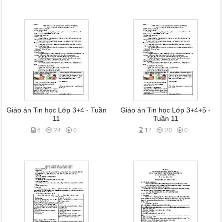
Giáo án Tin học Lớp 3+4 - Tuần
Giáo án Tin học Lớp 3+4+5 -
11
Tuần 11
6
24
0
12
20
0