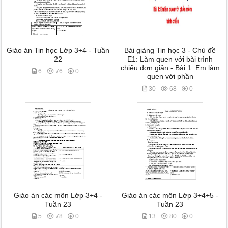
Giáo án Tin học Lớp 3+4 - Tuần
Bài giảng Tin học 3 - Chủ đề
22
E1: Làm quen với bài trình
chiếu đơn giản - Bài 1: Em làm
6
76
0
quen với phần
30
68
0
Giáo án các môn Lớp 3+4 -
Giáo án các môn Lớp 3+4+5 -
Tuần 23
Tuần 23
5
78
0
13
80
0