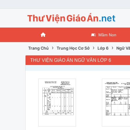
Mầm Non
›
›
›
Trang Chủ
Trung Học Cơ Sở
Lớp 6
Ngữ Vă
THƯ VIỆN GIÁO ÁN NGỮ VĂN LỚP 6