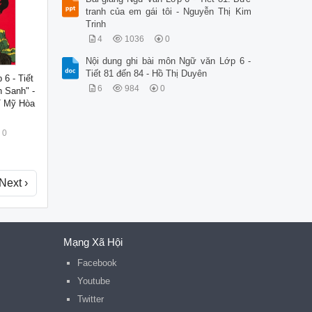
tranh của em gái tôi - Nguyễn Thị Kim
Trinh
4
1036
0
Nội dung ghi bài môn Ngữ văn Lớp 6 -
Tiết 81 đến 84 - Hồ Thị Duyên
 6 - Tiết
6
984
0
 Sanh" -
 Mỹ Hòa
0
Next ›
Mạng Xã Hội
Facebook
Youtube
Twitter