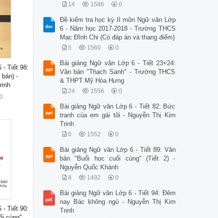
14
1586
0
Đề kiểm tra học kỳ II môn Ngữ văn Lớp
6 - Năm học 2017-2018 - Trường THCS
Mạc Đĩnh Chi (Có đáp án và thang điểm)
5
1560
0
Bài giảng Ngữ văn Lớp 6 - Tiết 23+24:
- Tiết 98:
Văn bản "Thạch Sanh" - Trường THCS
bản) -
& THPT Mỹ Hòa Hưng
rinh
24
1556
0
0
Bài giảng Ngữ văn Lớp 6 - Tiết 82: Bức
tranh của em gái tôi - Nguyễn Thị Kim
Trinh
6
1552
0
Bài giảng Ngữ văn Lớp 6 - Tiết 89: Văn
bản "Buổi học cuối cùng" (Tiết 2) -
Nguyễn Quốc Khánh
8
1492
0
Bài giảng Ngữ văn Lớp 6 - Tiết 94: Đêm
nay Bác không ngủ - Nguyễn Thị Kim
- Tiết 90:
Trinh
ối cùng"