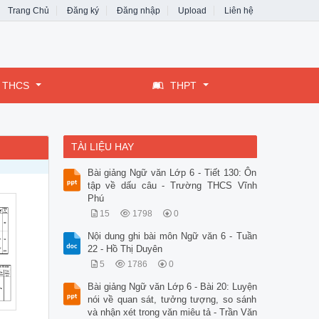
Trang Chủ
Đăng ký
Đăng nhập
Upload
Liên hệ
THCS
THPT
TÀI LIỆU HAY
Bài giảng Ngữ văn Lớp 6 - Tiết 130: Ôn
tập về dấu câu - Trường THCS Vĩnh
Phú
15
1798
0
Nội dung ghi bài môn Ngữ văn 6 - Tuần
22 - Hồ Thị Duyên
5
1786
0
Bài giảng Ngữ văn Lớp 6 - Bài 20: Luyện
nói về quan sát, tưởng tượng, so sánh
và nhận xét trong văn miêu tả - Trần Văn