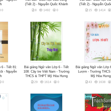
nh
(Tiết 2) - Nguyễn Quốc Khánh
(Tiết 2) - Nguyễn Qu
0
8
1492
0
15
1414
6 - Tiết 81:
Bài giảng Ngữ văn Lớp 6 - Tiết
Bài giảng Ngữ văn Lớp 6 
tôi - Nguyễn
108: Cây tre Việt Nam - Trường
Lượm - Trường THCS
nh
THCS & THPT Mỹ Hòa Hưng
Mỹ Hòa Hưng
0
29
1614
0
43
1638