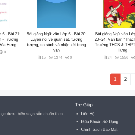
 6 - Bài 21:
Bài giảng Ngữ văn Lớp 6 - Bài 20:
Bài giảng Ngữ văn Lớp
h - Trường
Luyện nói về quan sát, tưởng
23+24: Văn bản "Thạch
Hòa Hưng
tượng, so sánh và nhận xét trong
Trường THCS & THPT
văn
Hưng
0
15
1374
0
24
1556
1
2
Trợ Giúp
n học được biên soạn sẵn chuẩn theo
Liên Hệ
Điều Khoản Sử Dụng
Chính Sách Bảo Mật