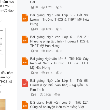
 I năm học
Cát
n Lớp 6 -
18
1728
0
 (Có đáp
Bài giảng Ngữ văn Lớp 6 - Tiết 98:
Lượm - Trường THCS & THPT Mỹ Hòa
0
Hưng
43
1638
0
Bài giảng Ngữ văn Lớp 6 - Bài 21:
Phương pháp tả cảnh - Trường THCS &
THPT Mỹ Hòa Hưng
20
1628
0
Bài giảng Ngữ văn Lớp 6 - Tiết 108: Cây
tre Việt Nam - Trường THCS & THPT
Mỹ Hòa Hưng
g đầu năm
29
1614
0
năm học
Bài giảng Ngữ văn Lớp 6 - Tiết 98:
 THCS xã
Lượm (Đọc hiểu văn bản) - Nguyễn Thị
đ
Kim Trinh
0
6
1608
0
Bài giảng Ngữ văn Lớp 6 - Tiết 117:
Củng cố ôn luyện kiến thức tiếng Việt