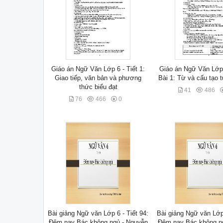
Giáo án Ngữ Văn Lớp 6 - Tiết 1:
Giáo án Ngữ Văn Lớp 6
Giao tiếp, văn bản và phương
Bài 1: Từ và cấu tạo t
thức biểu đạt
41
486
76
466
0
Bài giảng Ngữ văn Lớp 6 - Tiết 94:
Bài giảng Ngữ văn Lớp 
Đêm nay Bác không ngủ - Nguyễn
Đêm nay Bác không n