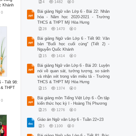
4
1482
0
ốc Khánh
Bài giảng Ngữ văn Lớp 6 - Bài 22: Nhân
0
hóa - Năm học 2020-2021 - Trường
THCS & THPT Mỹ Hòa Hưng
28
1470
0
Bài giảng Ngữ văn Lớp 6 - Tiết 90: Văn
bản "Buổi học cuối cùng" (Tiết 2) -
Nguyễn Quốc Khánh
15
1414
0
Bài giảng Ngữ văn Lớp 6 - Bài 20: Luyện
nói về quan sát, tưởng tượng, so sánh
và nhận xét trong văn miêu tả - Trường
THCS & THPT Mỹ Hòa Hưng
- Tiết 98:
 & THPT
15
1374
0
Bài giảng môn Tiếng Việt Lớp 6 - Ôn tập
0
kiến thức học kỳ I - Hoàng Thị Phương
25
1276
0
Giáo án Ngữ văn Lớp 6 - Tuần 22+23
5
1100
0
Bài giảng Ngữ văn Lớp 6 - Tiết 81: Bức