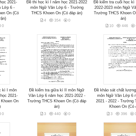
 học 2021-
Đề thi học kì I năm học 2021-2022
Đề kiểm tra cuối học kì
 Lớp 6 -
môn Ngữ Văn Lớp 6 - Trường
2022-2023 môn Ngữ Vă
en On (Có
THCS Khoen On (Có đáp án)
Trường THCS Khoen On
rận)
án)
4
354
0
0
10
446
c kì I môn
Đề kiểm tra giữa kì II môn Ngữ
Đề khảo sát chất lượn
học 2021-
Văn Lớp 6 năm học 2021-2022 -
môn Ngữ Văn Lớp 6 
 Khoen On
Trường THCS Khoen On (Có đáp
2021 - 2022 - Trường
)
án)
Khoen On (Có 
0
3
440
0
3
396