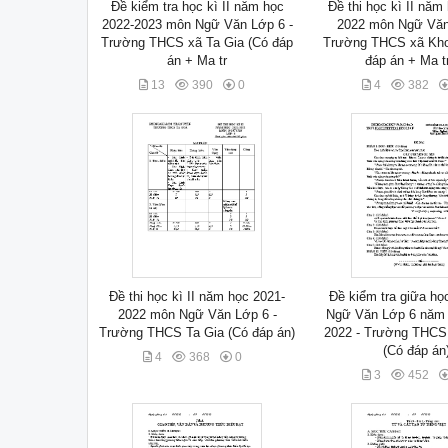
Đề kiểm tra học kì II năm học
Đề thi học kì II năm
2022-2023 môn Ngữ Văn Lớp 6 -
2022 môn Ngữ Văn
Trường THCS xã Ta Gia (Có đáp
Trường THCS xã Kho
án + Ma tr
đáp án + Ma t
13
390
0
4
382
Đề thi học kì II năm học 2021-
Đề kiểm tra giữa họ
2022 môn Ngữ Văn Lớp 6 -
Ngữ Văn Lớp 6 năm 
Trường THCS Ta Gia (Có đáp án)
2022 - Trường THCS
(Có đáp án
4
368
0
3
452