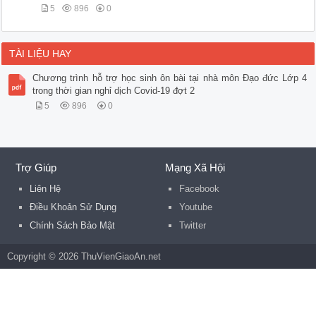
5
896
0
TÀI LIỆU HAY
Chương trình hỗ trợ học sinh ôn bài tại nhà môn Đạo đức Lớp 4
trong thời gian nghỉ dịch Covid-19 đợt 2
5
896
0
Trợ Giúp
Mạng Xã Hội
Liên Hệ
Facebook
Điều Khoản Sử Dụng
Youtube
Chính Sách Bảo Mật
Twitter
Copyright © 2026 ThuVienGiaoAn.net