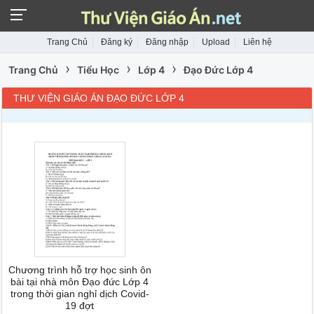
Trang Chủ
Đăng ký
Đăng nhập
Upload
Liên hệ
›
›
›
Trang Chủ
Tiểu Học
Lớp 4
Đạo Đức Lớp 4
THƯ VIỆN GIÁO ÁN ĐẠO ĐỨC LỚP 4
Chương trình hỗ trợ học sinh ôn
bài tại nhà môn Đạo đức Lớp 4
trong thời gian nghỉ dịch Covid-
19 đợt