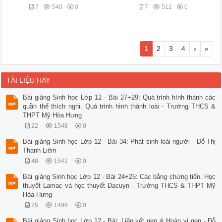
7
540
0
7
512
0
1
2
3
4
›
»
TÀI LIỆU HAY
Bài giảng Sinh học Lớp 12 - Bài 27+29: Quá trình hình thành các
quần thể thích nghi. Quá trình hình thành loài - Trường THCS &
THPT Mỹ Hòa Hưng
22
1548
0
Bài giảng Sinh học Lớp 12 - Bài 34: Phát sinh loài người - Đỗ Thị
Thanh Liêm
48
1542
0
Bài giảng Sinh học Lớp 12 - Bài 24+25: Các bằng chứng tiến. Học
thuyết Lamac và học thuyết Đacuyn - Trường THCS & THPT Mỹ
Hòa Hưng
25
1496
0
Bài giảng Sinh học Lớp 12 - Bài: Liên kết gen & Hoán vị gen - Đỗ