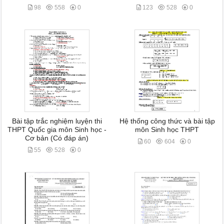
98
558
0
123
528
0
Bài tập trắc nghiệm luyện thi
Hệ thống công thức và bài tập
THPT Quốc gia môn Sinh học -
môn Sinh học THPT
Cơ bản (Có đáp án)
60
604
0
55
528
0