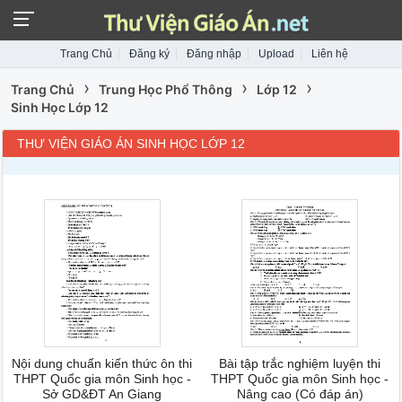
Trang Chủ
Đăng ký
Đăng nhập
Upload
Liên hệ
›
›
›
Trang Chủ
Trung Học Phổ Thông
Lớp 12
Sinh Học Lớp 12
THƯ VIỆN GIÁO ÁN SINH HỌC LỚP 12
Nội dung chuẩn kiến thức ôn thi
Bài tập trắc nghiệm luyện thi
THPT Quốc gia môn Sinh học -
THPT Quốc gia môn Sinh học -
Sở GD&ĐT An Giang
Nâng cao (Có đáp án)