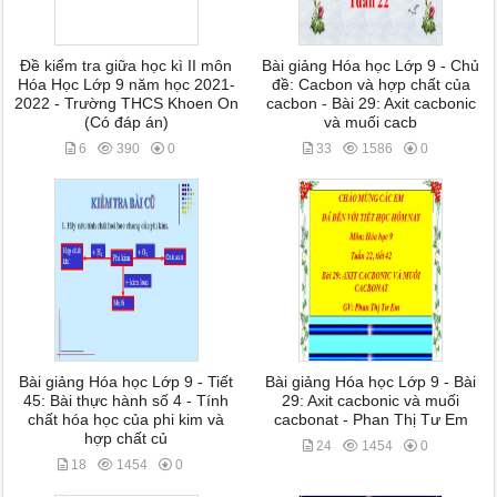
Đề kiểm tra giữa học kì II môn
Bài giảng Hóa học Lớp 9 - Chủ
Hóa Học Lớp 9 năm học 2021-
đề: Cacbon và hợp chất của
2022 - Trường THCS Khoen On
cacbon - Bài 29: Axit cacbonic
(Có đáp án)
và muối cacb
6
390
0
33
1586
0
Bài giảng Hóa học Lớp 9 - Tiết
Bài giảng Hóa học Lớp 9 - Bài
45: Bài thực hành số 4 - Tính
29: Axit cacbonic và muối
chất hóa học của phi kim và
cacbonat - Phan Thị Tư Em
hợp chất củ
24
1454
0
18
1454
0