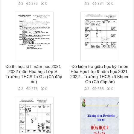
3
376
0
3
324
0
Đề thi học kì II năm học 2021-
Đề kiểm tra giữa học kỳ I môn
2022 môn Hóa học Lớp 9 -
Hóa Học Lớp 9 năm học 2021-
Trường THCS Ta Gia (Có đáp
2022 - Trường THCS xã Khoen
án)
On (Có đáp án)
3
376
0
3
366
0