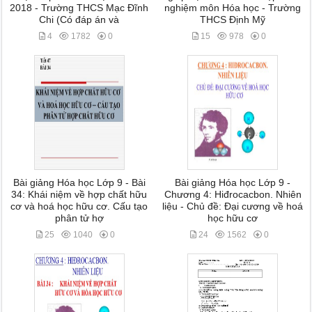
2018 - Trường THCS Mạc Đĩnh
nghiệm môn Hóa học - Trường
Chi (Có đáp án và
THCS Định Mỹ
4
1782
0
15
978
0
Bài giảng Hóa học Lớp 9 - Bài
Bài giảng Hóa học Lớp 9 -
34: Khái niệm về hợp chất hữu
Chương 4: Hiđrocacbon. Nhiên
cơ và hoá học hữu cơ. Cấu tạo
liệu - Chủ đề: Đại cương về hoá
phân tử hợ
học hữu cơ
25
1040
0
24
1562
0