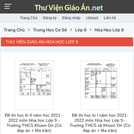
Trang Chủ
Đăng ký
Đăng nhập
Upload
Liên hệ
›
›
›
Trang Chủ
Trung Học Cơ Sở
Lớp 9
Hóa Học Lớp 9
THƯ VIỆN GIÁO ÁN HÓA HỌC LỚP 9
Đề thi học kì II năm học 2021 -
Đề thi học kì I năm học 2021-
2022 môn Hóa học Lớp 9 -
2022 môn Hóa học Lớp 9 -
Trường THCS Khoen On (Có
Trường THCS xã Khoen On (Có
đáp án + Ma trận)
đáp án + Ma trận)