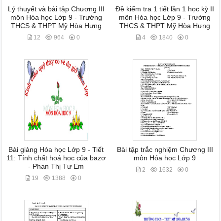
Lý thuyết và bài tập Chương III
Đề kiểm tra 1 tiết lần 1 học kỳ II
môn Hóa học Lớp 9 - Trường
môn Hóa học Lớp 9 - Trường
THCS & THPT Mỹ Hòa Hưng
THCS & THPT Mỹ Hòa Hưng
12
964
0
4
1840
0
Bài giảng Hóa học Lớp 9 - Tiết
Bài tập trắc nghiệm Chương III
11: Tính chất hoá học của bazơ
môn Hóa học Lớp 9
- Phan Thị Tư Em
2
1632
0
19
1388
0