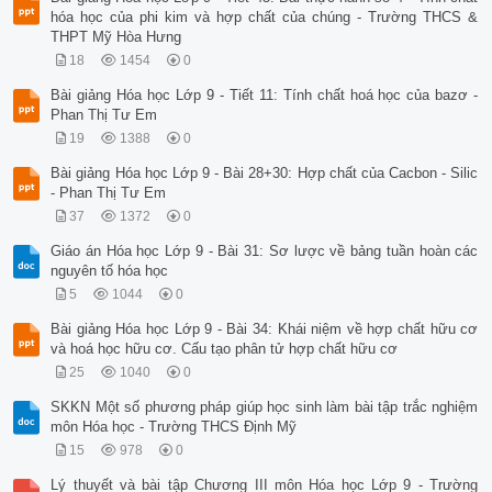
hóa học của phi kim và hợp chất của chúng - Trường THCS &
THPT Mỹ Hòa Hưng
18
1454
0
Bài giảng Hóa học Lớp 9 - Tiết 11: Tính chất hoá học của bazơ -
Phan Thị Tư Em
19
1388
0
Bài giảng Hóa học Lớp 9 - Bài 28+30: Hợp chất của Cacbon - Silic
- Phan Thị Tư Em
37
1372
0
Giáo án Hóa học Lớp 9 - Bài 31: Sơ lược về bảng tuần hoàn các
nguyên tố hóa học
5
1044
0
Bài giảng Hóa học Lớp 9 - Bài 34: Khái niệm về hợp chất hữu cơ
và hoá học hữu cơ. Cấu tạo phân tử hợp chất hữu cơ
25
1040
0
SKKN Một số phương pháp giúp học sinh làm bài tập trắc nghiệm
môn Hóa học - Trường THCS Định Mỹ
15
978
0
Lý thuyết và bài tập Chương III môn Hóa học Lớp 9 - Trường