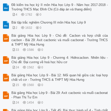
Đề kiểm tra học kỳ II môn Hóa học Lớp 9 - Năm học 2017-2018 -
Trường THCS Mạc Đĩnh Chi (Có đáp án và thang điểm)
4
1782
0
Bài tập trắc nghiệm Chương III môn Hóa học Lớp 9
2
1632
0
Bài giảng Hóa học Lớp 9 - Chủ đề: Cacbon và hợp chất của
cacbon - Bài 29: Axit cacbonic và muối cacbonat - Trường THCS
& THPT Mỹ Hòa Hưng
33
1586
0
Bài giảng Hóa học Lớp 9 - Chương 4: Hiđrocacbon. Nhiên liệu -
Chủ đề: Đại cương về hoá học hữu cơ
24
1562
0
Bài giảng Hóa học Lớp 9 - Bài 12: Mối quan hệ giữa các loại hợp
chất vô cơ - Trường THCS & THPT Mỹ Hòa Hưng
15
1560
0
Bài giảng Hóa học Lớp 9 - Bài 29: Axit cacbonic và muối cacbonat
- Phan Thị Tư Em
24
1454
0
Bài giảng Hóa học Lớp 9 - Tiết 45: Bài thực hành số 4 - Tính chất