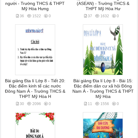
người - Trường THCS & THPT
(ASEAN) - Trường THCS &
Mỹ Hòa Hưng
THPT Mỹ Hòa Hư
36
1522
0
37
1632
0
Bài giảng Địa lí Lớp 8 - Tiết 20:
Bài giảng Địa lí Lớp 8 - Bài 15:
Đặc điểm kinh tế các nước
Đặc điểm dân cư xã hội Đông
Đông Nam Á - Trường THCS &
Nam Á - Trường THCS & THPT
THPT Mỹ Hòa H
Mỹ Hòa
30
2096
0
11
1556
0