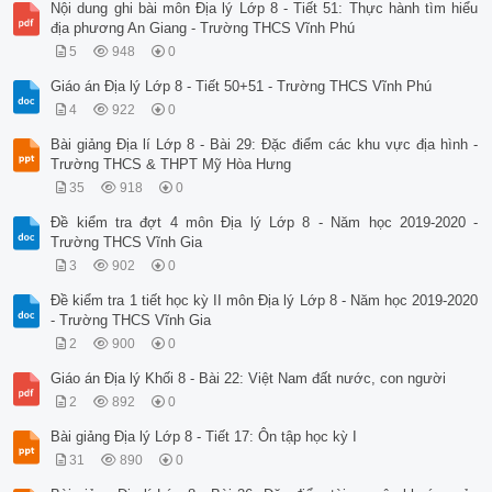
Nội dung ghi bài môn Địa lý Lớp 8 - Tiết 51: Thực hành tìm hiểu
địa phương An Giang - Trường THCS Vĩnh Phú
5
948
0
Giáo án Địa lý Lớp 8 - Tiết 50+51 - Trường THCS Vĩnh Phú
4
922
0
Bài giảng Địa lí Lớp 8 - Bài 29: Đặc điểm các khu vực địa hình -
Trường THCS & THPT Mỹ Hòa Hưng
35
918
0
Đề kiểm tra đợt 4 môn Địa lý Lớp 8 - Năm học 2019-2020 -
Trường THCS Vĩnh Gia
3
902
0
Đề kiểm tra 1 tiết học kỳ II môn Địa lý Lớp 8 - Năm học 2019-2020
- Trường THCS Vĩnh Gia
2
900
0
Giáo án Địa lý Khối 8 - Bài 22: Việt Nam đất nước, con người
2
892
0
Bài giảng Địa lý Lớp 8 - Tiết 17: Ôn tập học kỳ I
31
890
0