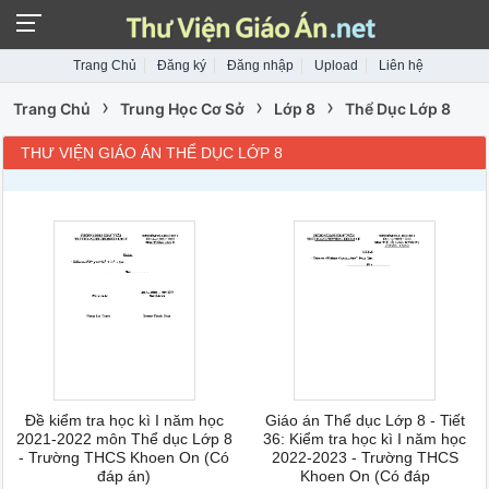
Trang Chủ
Đăng ký
Đăng nhập
Upload
Liên hệ
›
›
›
Trang Chủ
Trung Học Cơ Sở
Lớp 8
Thể Dục Lớp 8
THƯ VIỆN GIÁO ÁN THỂ DỤC LỚP 8
Đề kiểm tra học kì I năm học
Giáo án Thể dục Lớp 8 - Tiết
2021-2022 môn Thể dục Lớp 8
36: Kiểm tra học kì I năm học
- Trường THCS Khoen On (Có
2022-2023 - Trường THCS
đáp án)
Khoen On (Có đáp