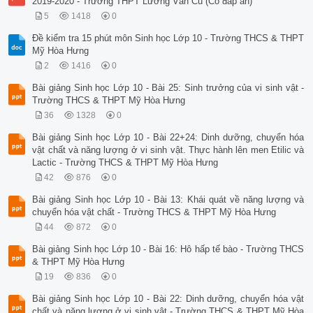
2019-2020 - Trường THPT Lương Văn Cù (Có đáp án)
5
1418
0
Đề kiểm tra 15 phút môn Sinh học Lớp 10 - Trường THCS & THPT
Mỹ Hòa Hưng
2
1416
0
Bài giảng Sinh học Lớp 10 - Bài 25: Sinh trưởng của vi sinh vật -
Trường THCS & THPT Mỹ Hòa Hưng
36
1328
0
Bài giảng Sinh học Lớp 10 - Bài 22+24: Dinh dưỡng, chuyển hóa
vật chất và năng lượng ở vi sinh vật. Thực hành lên men Etilic và
Lactic - Trường THCS & THPT Mỹ Hòa Hưng
42
876
0
Bài giảng Sinh học Lớp 10 - Bài 13: Khái quát về năng lượng và
chuyển hóa vật chất - Trường THCS & THPT Mỹ Hòa Hưng
44
872
0
Bài giảng Sinh học Lớp 10 - Bài 16: Hô hấp tế bào - Trường THCS
& THPT Mỹ Hòa Hưng
19
836
0
Bài giảng Sinh học Lớp 10 - Bài 22: Dinh dưỡng, chuyển hóa vật
chất và năng lượng ở vi sinh vật - Trường THCS & THPT Mỹ Hòa