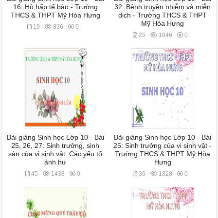
16: Hô hấp tế bào - Trường
32: Bệnh truyền nhiễm và miễn
THCS & THPT Mỹ Hòa Hưng
dịch - Trường THCS & THPT
Mỹ Hòa Hưng
19
836
0
25
1646
0
Bài giảng Sinh học Lớp 10 - Bài
Bài giảng Sinh học Lớp 10 - Bài
25, 26, 27: Sinh trưởng, sinh
25: Sinh trưởng của vi sinh vật -
sản của vi sinh vật. Các yếu tố
Trường THCS & THPT Mỹ Hòa
ảnh hư
Hưng
45
1438
0
36
1328
0