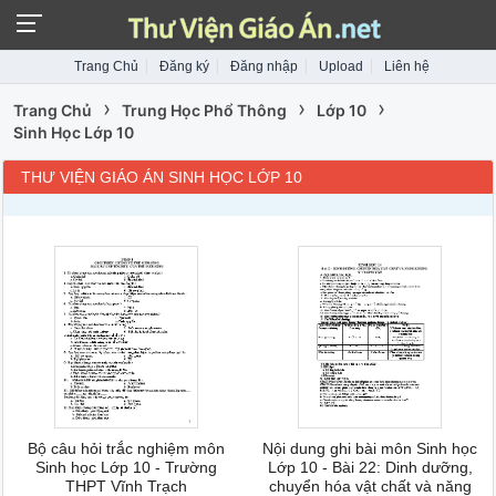
Trang Chủ
Đăng ký
Đăng nhập
Upload
Liên hệ
›
›
›
Trang Chủ
Trung Học Phổ Thông
Lớp 10
Sinh Học Lớp 10
THƯ VIỆN GIÁO ÁN SINH HỌC LỚP 10
Bộ câu hỏi trắc nghiệm môn
Nội dung ghi bài môn Sinh học
Sinh học Lớp 10 - Trường
Lớp 10 - Bài 22: Dinh dưỡng,
THPT Vĩnh Trạch
chuyển hóa vật chất và năng