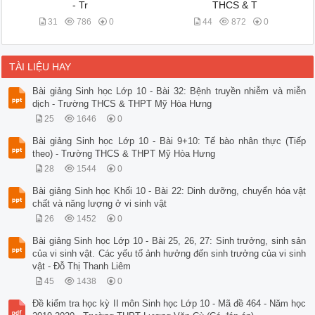
- Tr
THCS & T
31
786
0
44
872
0
TÀI LIỆU HAY
Bài giảng Sinh học Lớp 10 - Bài 32: Bệnh truyền nhiễm và miễn
dịch - Trường THCS & THPT Mỹ Hòa Hưng
25
1646
0
Bài giảng Sinh học Lớp 10 - Bài 9+10: Tế bào nhân thực (Tiếp
theo) - Trường THCS & THPT Mỹ Hòa Hưng
28
1544
0
Bài giảng Sinh học Khối 10 - Bài 22: Dinh dưỡng, chuyển hóa vật
chất và năng lượng ở vi sinh vật
26
1452
0
Bài giảng Sinh học Lớp 10 - Bài 25, 26, 27: Sinh trưởng, sinh sản
của vi sinh vật. Các yếu tố ảnh hưởng đến sinh trưởng của vi sinh
vật - Đỗ Thị Thanh Liêm
45
1438
0
Đề kiểm tra học kỳ II môn Sinh học Lớp 10 - Mã đề 464 - Năm học