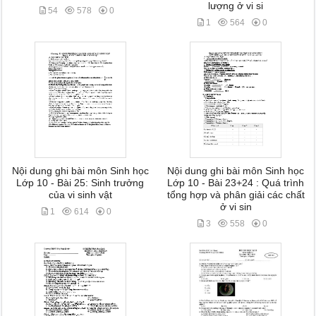
lượng ở vi si
54
578
0
1
564
0
Nội dung ghi bài môn Sinh học
Nội dung ghi bài môn Sinh học
Lớp 10 - Bài 25: Sinh trưởng
Lớp 10 - Bài 23+24 : Quá trình
của vi sinh vật
tổng hợp và phân giải các chất
ở vi sin
1
614
0
3
558
0