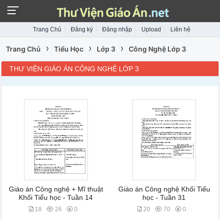
Trang Chủ
Đăng ký
Đăng nhập
Upload
Liên hệ
›
›
›
Trang Chủ
Tiểu Học
Lớp 3
Công Nghệ Lớp 3
THƯ VIỆN GIÁO ÁN CÔNG NGHỆ LỚP 3
Giáo án Công nghệ + Mĩ thuật
Giáo án Công nghệ Khối Tiểu
Khối Tiểu học - Tuần 14
học - Tuần 31
18
26
0
20
70
0