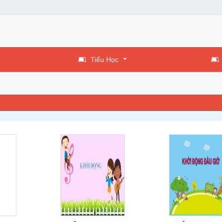
Tiểu Học
5