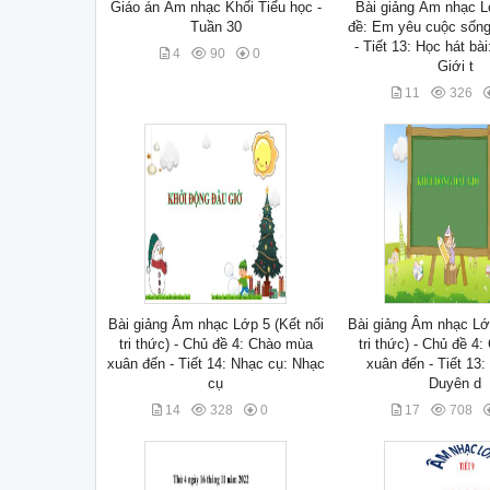
Giáo án Âm nhạc Khối Tiểu học -
Bài giảng Âm nhạc L
Tuần 30
đề: Em yêu cuộc sống
- Tiết 13: Học hát b
4
90
0
Giới t
11
326
Bài giảng Âm nhạc Lớp 5 (Kết nối
Bài giảng Âm nhạc Lớp
tri thức) - Chủ đề 4: Chào mùa
tri thức) - Chủ đề 4
xuân đến - Tiết 14: Nhạc cụ: Nhạc
xuân đến - Tiết 13:
cụ
Duyên d
14
328
0
17
708