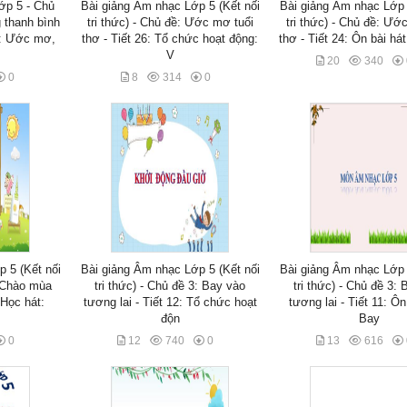
ớp 5 - Chủ
Bài giảng Âm nhạc Lớp 5 (Kết nối
Bài giảng Âm nhạc Lớp 
 thanh bình
tri thức) - Chủ đề: Ước mơ tuổi
tri thức) - Chủ đề: Ướ
ài: Ước mơ,
thơ - Tiết 26: Tổ chức hoạt động:
thơ - Tiết 24: Ôn bài há
V
20
340
0
8
314
0
 5 (Kết nối
Bài giảng Âm nhạc Lớp 5 (Kết nối
Bài giảng Âm nhạc Lớp 
: Chào mùa
tri thức) - Chủ đề 3: Bay vào
tri thức) - Chủ đề 3:
 Học hát:
tương lai - Tiết 12: Tổ chức hoạt
tương lai - Tiết 11: Ôn
độn
Bay
0
12
740
0
13
616