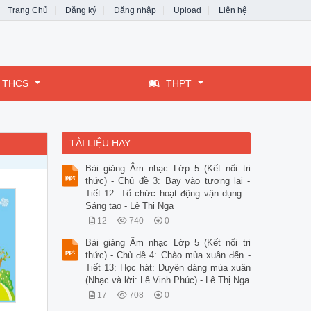
Trang Chủ
Đăng ký
Đăng nhập
Upload
Liên hệ
THCS
THPT
TÀI LIỆU HAY
Bài giảng Âm nhạc Lớp 5 (Kết nối tri
thức) - Chủ đề 3: Bay vào tương lai -
Tiết 12: Tổ chức hoạt động vận dụng –
Sáng tạo - Lê Thị Nga
12
740
0
Bài giảng Âm nhạc Lớp 5 (Kết nối tri
thức) - Chủ đề 4: Chào mùa xuân đến -
Tiết 13: Học hát: Duyên dáng mùa xuân
(Nhạc và lời: Lê Vinh Phúc) - Lê Thị Nga
17
708
0