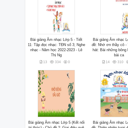
Bài giảng Âm nhạc Lớp 5 - Tiết
Bài giảng Âm nhạc L
11: Tập đọc nhạc: TĐN số 3; Nghe
đề: Nhớ ơn thầy cô - 
nhạc - Năm học 2022-2023 - Lê
hát: Bài những bông
Thị Ng
bài ca
13
334
0
14
310
Bài giảng Âm nhạc Lớp 5 (Kết nối
Bài giảng Âm nhạc L
tri thức) - Chủ đề 2: Giai điệu quê
đề: Thiên nhiên tươi đ