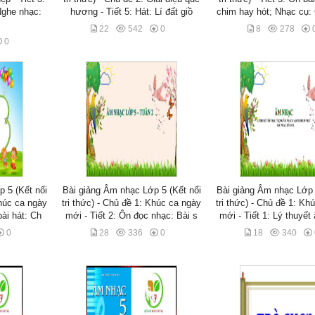
Nghe nhạc:
hương - Tiết 5: Hát: Lí đất giồ
chim hay hót; Nhạc cụ:
22
542
0
8
278
0
 5 (Kết nối
Bài giảng Âm nhạc Lớp 5 (Kết nối
Bài giảng Âm nhạc Lớp 
Khúc ca ngày
tri thức) - Chủ đề 1: Khúc ca ngày
tri thức) - Chủ đề 1: Kh
bài hát: Ch
mới - Tiết 2: Ôn đọc nhạc: Bài s
mới - Tiết 1: Lý thuyết
0
28
336
0
18
340