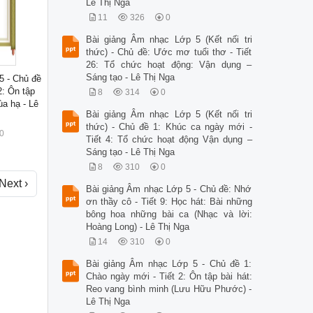
Lê Thị Nga
11
326
0
Bài giảng Âm nhạc Lớp 5 (Kết nối tri
thức) - Chủ đề: Ước mơ tuổi thơ - Tiết
26: Tổ chức hoạt động: Vận dụng –
Sáng tạo - Lê Thị Nga
5 - Chủ đề
2: Ôn tập
8
314
0
ùa hạ - Lê
Bài giảng Âm nhạc Lớp 5 (Kết nối tri
thức) - Chủ đề 1: Khúc ca ngày mới -
0
Tiết 4: Tổ chức hoạt động Vận dụng –
Sáng tạo - Lê Thị Nga
8
310
0
Next ›
Bài giảng Âm nhạc Lớp 5 - Chủ đề: Nhớ
ơn thầy cô - Tiết 9: Học hát: Bài những
bông hoa những bài ca (Nhạc và lời:
Hoàng Long) - Lê Thị Nga
14
310
0
Bài giảng Âm nhạc Lớp 5 - Chủ đề 1:
Chào ngày mới - Tiết 2: Ôn tập bài hát:
Reo vang bình minh (Lưu Hữu Phước) -
Lê Thị Nga