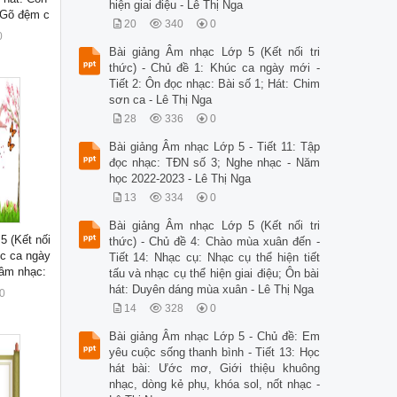
hiện giai điệu - Lê Thị Nga
 Gõ đệm c
20
340
0
0
Bài giảng Âm nhạc Lớp 5 (Kết nối tri
thức) - Chủ đề 1: Khúc ca ngày mới -
Tiết 2: Ôn đọc nhạc: Bài số 1; Hát: Chim
sơn ca - Lê Thị Nga
28
336
0
Bài giảng Âm nhạc Lớp 5 - Tiết 11: Tập
đọc nhạc: TĐN số 3; Nghe nhạc - Năm
học 2022-2023 - Lê Thị Nga
13
334
0
Bài giảng Âm nhạc Lớp 5 (Kết nối tri
5 (Kết nối
thức) - Chủ đề 4: Chào mùa xuân đến -
úc ca ngày
Tiết 14: Nhạc cụ: Nhạc cụ thể hiện tiết
 âm nhạc:
tấu và nhạc cụ thể hiện giai điệu; Ôn bài
hát: Duyên dáng mùa xuân - Lê Thị Nga
0
14
328
0
Bài giảng Âm nhạc Lớp 5 - Chủ đề: Em
yêu cuộc sống thanh bình - Tiết 13: Học
hát bài: Ước mơ, Giới thiệu khuông
nhạc, dòng kẻ phụ, khóa sol, nốt nhạc -