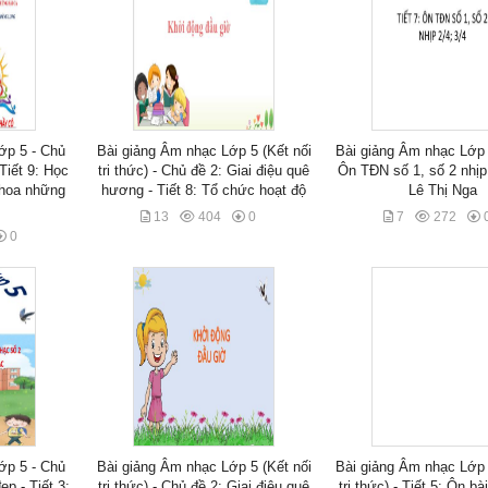
ớp 5 - Chủ
Bài giảng Âm nhạc Lớp 5 (Kết nối
Bài giảng Âm nhạc Lớp 5
Tiết 9: Học
tri thức) - Chủ đề 2: Giai điệu quê
Ôn TĐN số 1, số 2 nhịp 
 hoa những
hương - Tiết 8: Tổ chức hoạt độ
Lê Thị Nga
13
404
0
7
272
0
ớp 5 - Chủ
Bài giảng Âm nhạc Lớp 5 (Kết nối
Bài giảng Âm nhạc Lớp 
ẹp - Tiết 3:
tri thức) - Chủ đề 2: Giai điệu quê
tri thức) - Tiết 5: Ôn bà