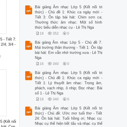
Bài giảng Âm nhạc Lớp 5 (Kết nối tri
thức) - Chủ đề 1: Khúc ca ngày mới -
Tiết 3: Ôn tập bài hát: Chim sơn ca;
Thường thức âm nhạc: Một số hình
thức biểu diễn nhạc cụ - Lê Thị Nga
18
352
0
 - Tiết 7:
Bài giảng Âm nhạc Lớp 5 - Chủ đề 7:
2/4; 3/4 -
Mái trường thân thương - Tiết 1: Ôn tập
bài hát: Em vẫn nhớ trường xưa - Lê Thị
0
Nga
16
340
0
Bài giảng Âm nhạc Lớp 5 (Kết nối tri
thức) - Chủ đề 1: Khúc ca ngày mới -
Tiết 1: Lý thuyết âm nhạc: Trọng âm,
phách, vạch nhịp, ô nhịp; Đọc nhạc: Bài
số 1 - Lê Thị Nga
18
340
0
Bài giảng Âm nhạc Lớp 5 (Kết nối tri
thức) - Chủ đề: Ước mơ tuổi thơ - Tiết
24: Ôn bài hát: Tuổi hồng ơi; Nhạc cụ:
5 (Kết nối
Nhạc cụ thể hiện tiết tấu và nhạc cụ thể
i hát: Con