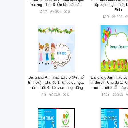
hương - Tiết 6: Ôn tập bài hát:
Tập đọc nhạc số 2; 
Bài e
17
684
0
9
288
Bài giảng Âm nhạc Lớp 5 (Kết nối
Bài giảng Âm nhạc Lớp
tri thức) - Chủ đề 1: Khúc ca ngày
tri thức) - Chủ đề 1: 
mới - Tiết 4: Tổ chức hoạt động
mới - Tiết 3: Ôn tập 
8
310
0
18
352