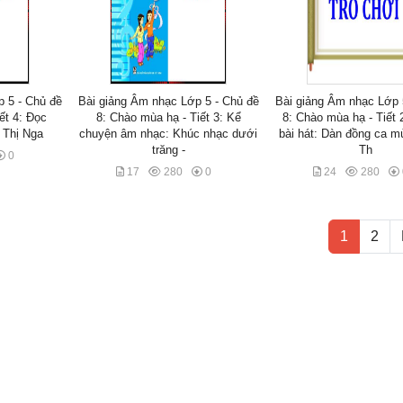
 5 - Chủ đề
Bài giảng Âm nhạc Lớp 5 - Chủ đề
Bài giảng Âm nhạc Lớp 
ết 4: Đọc
8: Chào mùa hạ - Tiết 3: Kể
8: Chào mùa hạ - Tiết 
ê Thị Nga
chuyện âm nhạc: Khúc nhạc dưới
bài hát: Dàn đồng ca m
trăng -
Th
0
17
280
0
24
280
1
2