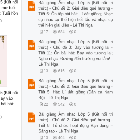
5 (Kết nối
Bài giảng Âm nhạc Lớp 5 (Kết nối tri
c mơ tuổi
thức) - Chủ đề 2: Giai điệu quê hương -
t: Tuổi hồn
Tiết 6: Ôn tập bài hát: Lí đất giồng; Nhạc
cụ nhạc cụ thể hiện tiết tấu và nhạc cụ
0
thể hiện giai điệu - Lê Thị Nga
17
684
0
Bài giảng Âm nhạc Lớp 5 (Kết nối tri
thức) - Chủ đề 3: Bay vào tương lai -
Tiết 11: Ôn bài hát: Bay vào tương lai;
Nghe nhạc: Đường đến trường vui lắm! -
Lê Thị Nga
13
616
0
Bài giảng Âm nhạc Lớp 5 (Kết nối tri
thức) - Chủ đề 2: Giai điệu quê hương -
Tiết 5: Hát: Lí đất giồng (Dân ca Nam
5 (Kết nối
Bộ) - Lê Thị Nga
 Bay vào
 bài hát:
22
542
0
Bài giảng Âm nhạc Lớp 5 (Kết nối tri
0
thức) - Chủ đề 2: Giai điệu quê hương -
Tiết 8: Tổ chức hoạt động Vận dụng –
Sáng tạo - Lê Thị Nga
13
404
0