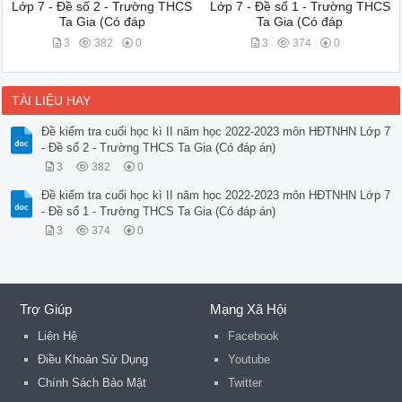
Lớp 7 - Đề số 2 - Trường THCS
Lớp 7 - Đề số 1 - Trường THCS
Ta Gia (Có đáp
Ta Gia (Có đáp
3
382
0
3
374
0
TÀI LIỆU HAY
Đề kiểm tra cuối học kì II năm học 2022-2023 môn HĐTNHN Lớp 7
- Đề số 2 - Trường THCS Ta Gia (Có đáp án)
3
382
0
Đề kiểm tra cuối học kì II năm học 2022-2023 môn HĐTNHN Lớp 7
- Đề số 1 - Trường THCS Ta Gia (Có đáp án)
3
374
0
Trợ Giúp
Mạng Xã Hội
Liên Hệ
Facebook
Điều Khoản Sử Dụng
Youtube
Chính Sách Bảo Mật
Twitter