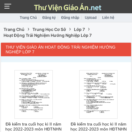
Trang Chủ
Đăng ký
Đăng nhập
Upload
Liên hệ
›
›
›
Trang Chủ
Trung Học Cơ Sở
Lớp 7
Hoạt Động Trải Nghiệm Hướng Nghiệp Lớp 7
THƯ VIỆN GIÁO ÁN HOẠT ĐỘNG TRẢI NGHIỆM HƯỚNG
NGHIỆP LỚP 7
Đề kiểm tra cuối học kì II năm
Đề kiểm tra cuối học kì II năm
học 2022-2023 môn HĐTNHN
học 2022-2023 môn HĐTNHN