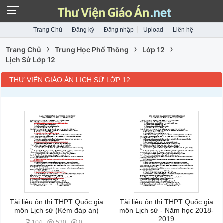
Trang Chủ
Đăng ký
Đăng nhập
Upload
Liên hệ
›
›
›
Trang Chủ
Trung Học Phổ Thông
Lớp 12
Lịch Sử Lớp 12
THƯ VIỆN GIÁO ÁN LỊCH SỬ LỚP 12
Tài liệu ôn thi THPT Quốc gia
Tài liệu ôn thi THPT Quốc gia
môn Lịch sử (Kèm đáp án)
môn Lịch sử - Năm học 2018-
2019
104
530
0