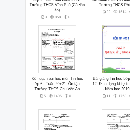
Trường THCS Vĩnh Phú (Có đáp
Trường THCS Ph
án)
22
1514
3
858
0
Kế hoạch bài học môn Tin học
Bài giảng Tin học Lớp
Lớp 6 - Tuần 20+21: Ôn tập -
12: Định dạng kí tự t
Trường THCS Chu Văn An
- Năm học 2019
5
1496
0
11
1758