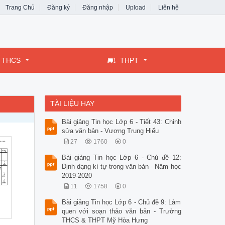
Trang Chủ
Đăng ký
Đăng nhập
Upload
Liên hệ
THCS
THPT
TÀI LIỆU HAY
Bài giảng Tin học Lớp 6 - Tiết 43: Chỉnh
sửa văn bản - Vương Trung Hiếu
27
1760
0
Bài giảng Tin học Lớp 6 - Chủ đề 12:
Định dạng kí tự trong văn bản - Năm học
2019-2020
11
1758
0
Bài giảng Tin học Lớp 6 - Chủ đề 9: Làm
quen với soạn thảo văn bản - Trường
THCS & THPT Mỹ Hòa Hưng