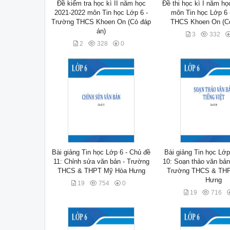
Đề kiểm tra học kì II năm học
Đề thi học kì I năm h
2021-2022 môn Tin học Lớp 6 -
môn Tin học Lớp 6
Trường THCS Khoen On (Có đáp
THCS Khoen On (Có
án)
3
332
2
328
0
Bài giảng Tin học Lớp 6 - Chủ đề
Bài giảng Tin học Lớp
11: Chỉnh sửa văn bản - Trường
10: Soạn thảo văn bản 
THCS & THPT Mỹ Hòa Hưng
Trường THCS & TH
Hưng
19
754
0
19
716