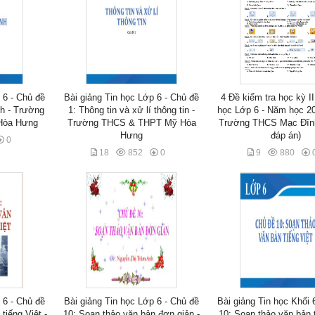
 6 - Chủ đề
Bài giảng Tin học Lớp 6 - Chủ đề
4 Đề kiểm tra học kỳ I
h - Trường
1: Thông tin và xử lí thông tin -
học Lớp 6 - Năm học 20
Hòa Hưng
Trường THCS & THPT Mỹ Hòa
Trường THCS Mạc Đĩnh
Hưng
đáp án)
0
18
852
0
9
880
 6 - Chủ đề
Bài giảng Tin học Lớp 6 - Chủ đề
Bài giảng Tin học Khối 
tiếng Việt -
10: Soạn thảo văn bản đơn giản -
10: Soạn thảo văn bản t