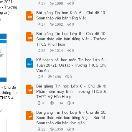
ọc 2021-
17
1698
0
 - Trường
p án)
Bài giảng Tin học Khối 6 - Chủ đề 10:
Soạn thảo văn bản tiếng Việt
0
17
1662
0
Bài giảng Tin học Lớp 6 - Chủ đề 10:
Soạn thảo văn bản tiếng Việt - Trường
THCS Phú Thuận
22
1514
0
Kế hoạch bài học môn Tin học Lớp 6 -
Tuần 20+21: Ôn tập - Trường THCS Chu
Văn An
5
1496
0
Bài giảng Tin học Lớp 6 - Chủ đề 4:
6 - Chủ đề
Phần mềm máy tính - Trường THCS &
 thông tin
THPT Mỹ Hòa Hưng
g THCS &
18
1134
0
0
Bài giảng Tin học Lớp 6 - Chủ đề 10:
Soạn thảo văn bản tiếng Việt - Bài 14:
Soạn thảo văn bản đơn giản
12
1050
0