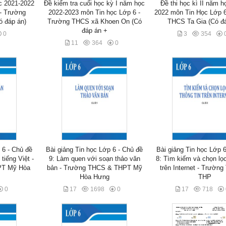
ọc 2021-2022
Đề kiểm tra cuối học kỳ I năm học
Đề thi học kì II năm h
 - Trường
2022-2023 môn Tin học Lớp 6 -
2022 môn Tin Học Lớp 6
 đáp án)
Trường THCS xã Khoen On (Có
THCS Ta Gia (Có đá
đáp án +
0
3
354
11
364
0
 6 - Chủ đề
Bài giảng Tin học Lớp 6 - Chủ đề
Bài giảng Tin học Lớp 
tiếng Việt -
9: Làm quen với soạn thảo văn
8: Tìm kiếm và chọn lọc
PT Mỹ Hòa
bản - Trường THCS & THPT Mỹ
trên Internet - Trườn
Hòa Hưng
THP
0
17
1698
0
17
718