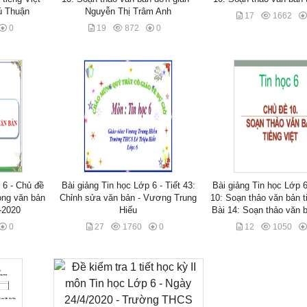
ú Thuận
Nguyễn Thị Trâm Anh
17
1662
0
19
872
0
 6 - Chủ đề
Bài giảng Tin học Lớp 6 - Tiết 43:
Bài giảng Tin học Lớp 
rong văn bản
Chỉnh sửa văn bản - Vương Trung
10: Soạn thảo văn bản ti
-2020
Hiếu
Bài 14: Soạn thảo văn 
0
27
1760
0
12
1050