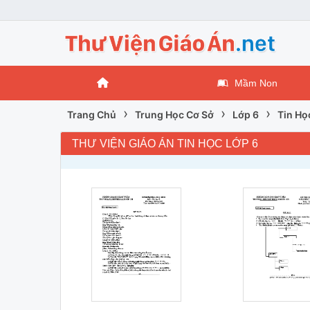
Mầm Non
›
›
›
Trang Chủ
Trung Học Cơ Sở
Lớp 6
Tin Họ
THƯ VIỆN GIÁO ÁN TIN HỌC LỚP 6