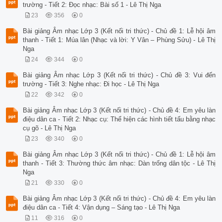
trường - Tiết 2: Đọc nhạc: Bài số 1 - Lê Thị Nga
23
356
0
Bài giảng Âm nhạc Lớp 3 (Kết nối tri thức) - Chủ đề 1: Lễ hội âm
thanh - Tiết 1: Múa lân (Nhạc và lời: Y Vân – Phùng Sửu) - Lê Thị
Nga
24
344
0
Bài giảng Âm nhạc Lớp 3 (Kết nối tri thức) - Chủ đề 3: Vui đến
trường - Tiết 3: Nghe nhạc: Đi học - Lê Thị Nga
22
342
0
Bài giảng Âm nhạc Lớp 3 (Kết nối tri thức) - Chủ đề 4: Em yêu làn
điệu dân ca - Tiết 2: Nhạc cụ: Thể hiện các hình tiết tấu bằng nhạc
cụ gõ - Lê Thị Nga
23
340
0
Bài giảng Âm nhạc Lớp 3 (Kết nối tri thức) - Chủ đề 1: Lễ hội âm
thanh - Tiết 3: Thường thức âm nhạc: Dàn trống dân tộc - Lê Thị
Nga
21
330
0
Bài giảng Âm nhạc Lớp 3 (Kết nối tri thức) - Chủ đề 4: Em yêu làn
điệu dân ca - Tiết 4: Vận dụng – Sáng tạo - Lê Thị Nga
11
316
0