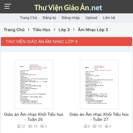
Trang Chủ
Đăng ký
Đăng nhập
Upload
Liên hệ
›
›
›
Trang Chủ
Tiểu Học
Lớp 3
Âm Nhạc Lớp 3
THƯ VIỆN GIÁO ÁN ÂM NHẠC LỚP 3
Giáo án Âm nhạc Khối Tiểu học
Giáo án Âm nhạc Khối Tiểu học
- Tuần 26
- Tuần 27
10
74
0
9
78
0