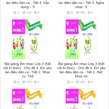
làn điệu dân ca - Tiết 4: Vận
làn điệu dân ca - Tiết 3: Nghe
dụng – S
nhạc: S
11
316
0
22
304
0
Bài giảng Âm nhạc Lớp 3 (Kết
Bài giảng Âm nhạc Lớp 3 (Kết
nối tri thức) - Chủ đề 4: Em yêu
nối tri thức) - Chủ đề 4: Em yêu
làn điệu dân ca - Tiết 2: Nhạc
làn điệu dân ca - Tiết 1: Hát:
cụ: Thể
Khúc nh
23
340
0
21
302
0