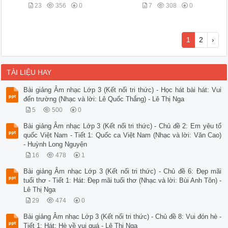
23
356
0
7
308
0
1
2
›
TÀI LIỆU HAY
Bài giảng Âm nhạc Lớp 3 (Kết nối tri thức) - Học hát bài hát: Vui
đến trường (Nhạc và lời: Lê Quốc Thắng) - Lê Thị Nga
5
500
0
Bài giảng Âm nhạc Lớp 3 (Kết nối tri thức) - Chủ đề 2: Em yêu tổ
quốc Việt Nam - Tiết 1: Quốc ca Việt Nam (Nhạc và lời: Văn Cao)
- Huỳnh Long Nguyện
16
478
1
Bài giảng Âm nhạc Lớp 3 (Kết nối tri thức) - Chủ đề 6: Đẹp mãi
tuổi thơ - Tiết 1: Hát: Đẹp mãi tuổi thơ (Nhạc và lời: Bùi Anh Tôn) -
Lê Thị Nga
29
474
0
Bài giảng Âm nhạc Lớp 3 (Kết nối tri thức) - Chủ đề 8: Vui đón hè -
Tiết 1: Hát: Hè về vui quá - Lê Thị Nga