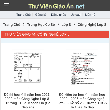
Trang Chủ
Đăng ký
Đăng nhập
Upload
Liên hệ
›
›
›
Trang Chủ
Trung Học Cơ Sở
Lớp 8
Công Nghệ Lớp 8
THƯ VIỆN GIÁO ÁN CÔNG NGHỆ LỚP 8
Đề thi học kì II năm học 2021 -
Đề kiểm tra học kì II năm học
2022 môn Công Nghệ Lớp 8 -
2022 - 2023 môn Công nghệ
Trường THCS Khoen On (Có
Lớp 8 - Đề số 2 - Trường THCS
đáp án)
Ta Gia (Có đáp