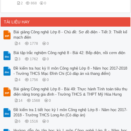
2
868
0
TÀI LIỆU HAY
Bài giảng Công nghệ Lớp 8 - Chủ đề: Sơ đồ điện - Tiết 3: Thiết kế
mạch điện
4
1778
0
Bài tập trắc nghiệm Công nghệ 8 - Bài 42: Bếp điện, nồi cơm điện
3
1762
0
Đề kiểm tra học kỳ II môn Công nghệ Lớp 8 - Năm học 2017-2018
- Trường THCS Mạc Đĩnh Chi (Có đáp án và thang điểm)
4
1756
0
Bài giảng Công nghệ Lớp 8 - Bài 49: Thực hành Tính toán tiêu thụ
điện năng trong gia đình - Trường THCS & THPT Mỹ Hòa Hưng
14
1568
0
Đề kiểm tra 1 tiết học kỳ I môn Công nghệ Lớp 8 - Năm học 2017-
2018 - Trường THCS Long An (Có đáp án)
6
1516
0
Hướng dẫn ôn tập học kỳ I môn Công nghệ Lớp 8 - Năm học