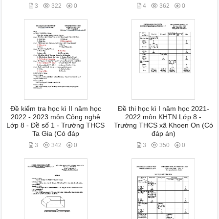
3
322
0
4
362
0
Đề kiểm tra học kì II năm học
Đề thi học kì I năm học 2021-
2022 - 2023 môn Công nghệ
2022 môn KHTN Lớp 8 -
Lớp 8 - Đề số 1 - Trường THCS
Trường THCS xã Khoen On (Có
Ta Gia (Có đáp
đáp án)
3
342
0
3
350
0