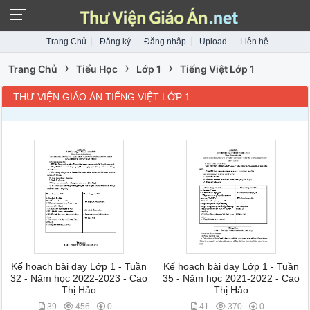
Trang Chủ
Đăng ký
Đăng nhập
Upload
Liên hệ
›
›
›
Trang Chủ
Tiểu Học
Lớp 1
Tiếng Việt Lớp 1
THƯ VIỆN GIÁO ÁN TIẾNG VIỆT LỚP 1
Kế hoạch bài dạy Lớp 1 - Tuần
Kế hoạch bài dạy Lớp 1 - Tuần
32 - Năm học 2022-2023 - Cao
35 - Năm học 2021-2022 - Cao
Thị Hảo
Thị Hảo
39
456
0
41
370
0