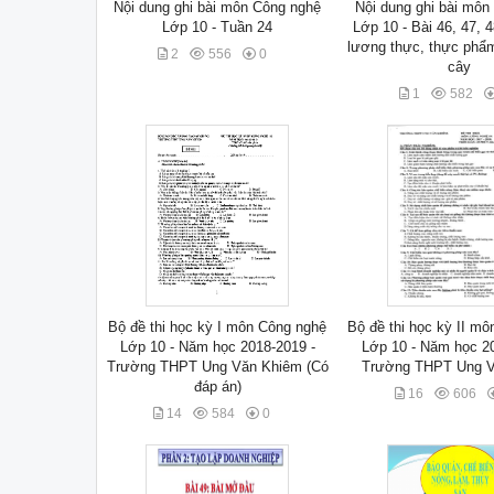
Nội dung ghi bài môn Công nghệ
Nội dung ghi bài môn
Lớp 10 - Tuần 24
Lớp 10 - Bài 46, 47, 
lương thực, thực phẩ
2
556
0
cây
1
582
Bộ đề thi học kỳ I môn Công nghệ
Bộ đề thi học kỳ II m
Lớp 10 - Năm học 2018-2019 -
Lớp 10 - Năm học 20
Trường THPT Ung Văn Khiêm (Có
Trường THPT Ung 
đáp án)
16
606
14
584
0