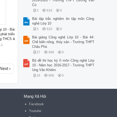
2019-2020 - Trường THPT Lương Văn
Cù
3
616
0
Bài tập trắc nghiệm ôn tập môn Công
nghệ Lớp 10
3
610
0
p 10 - Bài
phát triển
Bài giảng Công nghệ Lớp 10 - Bài 44:
ng THCS &
Chế biến nông, thủy sản - Trường THPT
0
Châu Phú
27
608
0
Bộ đề thi học kỳ II môn Công nghệ Lớp
10 - Năm học 2016-2017 - Trường THPT
Next ›
Ung Văn Khiêm
16
606
0
Mạng Xã Hội
Facebook
Youtube