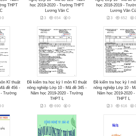
ường THPT
học 2019-2020 - Trường THPT
học 2018-2019 - Trư
 C
Lương Văn C
Lương Văn C
0
3
654
0
3
652
môn Kĩ thuật
Đề kiểm tra học kỳ I môn Kĩ thuật
Đề kiểm tra học kỳ I mô
Mã đề 456 -
nông nghiệp Lớp 10 - Mã đề 345 -
nông nghiệp Lớp 10 - M
 - Trường
Năm học 2019-2020 - Trường
Năm học 2019-2020 -
THPT L
THPT L
0
3
690
0
3
616