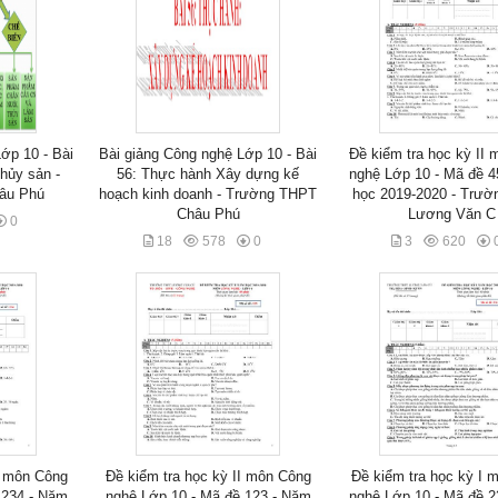
ớp 10 - Bài
Bài giảng Công nghệ Lớp 10 - Bài
Đề kiểm tra học kỳ II
thủy sản -
56: Thực hành Xây dựng kế
nghệ Lớp 10 - Mã đề 4
âu Phú
hoạch kinh doanh - Trường THPT
học 2019-2020 - Trư
Châu Phú
Lương Văn C
0
18
578
0
3
620
I môn Công
Đề kiểm tra học kỳ II môn Công
Đề kiểm tra học kỳ I 
 234 - Năm
nghệ Lớp 10 - Mã đề 123 - Năm
nghệ Lớp 10 - Mã đề 2