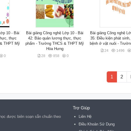
ớp 10 - Bài
Bài giảng Công nghệ Lớp 10 - Bài
Bài giảng Công nghệ Lớ
thực, thực
42: Bảo quản lương thực, thực
35: Điều kiện phát sinh, 
 & THPT Mỹ
phẩm - Trường THCS & THPT Mỹ
bệnh ở vật nuôi - Trườ
Hòa Hưng
24
1496
0
28
858
0
1
2
Trợ Giúp
n học được biên soạn sẵn chuẩn theo
Liên Hệ
Điều Khoản Sử Dụng