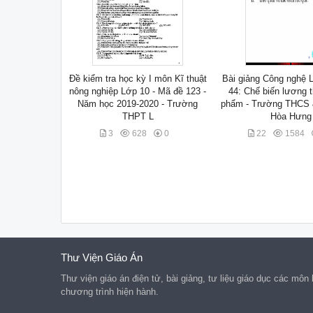
Đề kiểm tra học kỳ I môn Kĩ thuật
Bài giảng Công nghệ L
nông nghiệp Lớp 10 - Mã đề 123 -
44: Chế biến lương 
Năm học 2019-2020 - Trường
phẩm - Trường THCS
THPT L
Hòa Hưng
3
628
0
22
1584
Thư Viện Giáo Án
Thư viện giáo án điện tử, bài giảng, tư liệu giáo dục các mô
chương trình hiện hành.