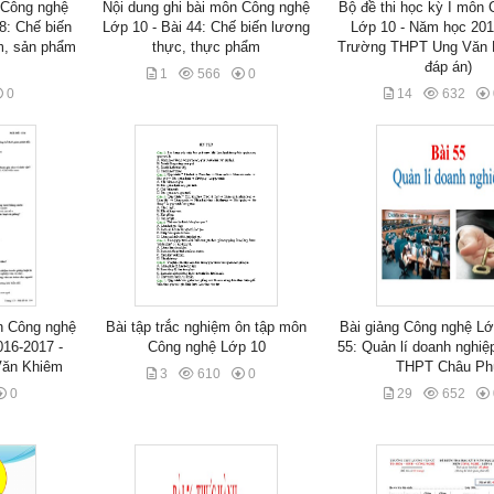
 Công nghệ
Nội dung ghi bài môn Công nghệ
Bộ đề thi học kỳ I môn
48: Chế biến
Lớp 10 - Bài 44: Chế biến lương
Lớp 10 - Năm học 201
m, sản phẩm
thực, thực phẩm
Trường THPT Ung Văn 
đáp án)
1
566
0
0
14
632
ôn Công nghệ
Bài tập trắc nghiệm ôn tập môn
Bài giảng Công nghệ Lớ
16-2017 -
Công nghệ Lớp 10
55: Quản lí doanh nghiệ
Văn Khiêm
THPT Châu Ph
3
610
0
0
29
652