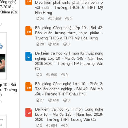
 Công nghệ
Điều kiện phát sinh, phát triển bệnh ở
7-2018 -
vật nuôi - Trường THCS & THPT Mỹ
Khiêm (Có
Hòa Hưng
24
1496
0
0
Bài giảng Công nghệ Lớp 10 - Bài 42:
Bảo quản lương thực, thực phẩm -
Trường THCS & THPT Mỹ Hòa Hưng
28
858
0
Đề kiểm tra học kỳ I môn Kĩ thuật nông
nghiệp Lớp 10 - Mã đề 345 - Năm học
2019-2020 - Trường THPT Lương Văn
Cù
3
690
0
Bài giảng Công nghệ Lớp 10 - Phần 2:
p 10 - Bài
Tạo lập doanh nghiệp - Bài 49: Bài mở
p - Trường
đầu - Trường THPT Châu Phú
ú
27
658
0
0
Đề kiểm tra học kỳ II môn Công nghệ
Lớp 10 - Mã đề 123 - Năm học 2019-
2020 - Trường THPT Lương Văn Cù
3
654
0