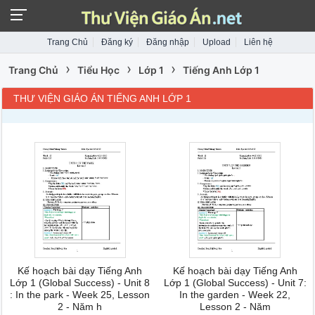
Trang Chủ
Đăng ký
Đăng nhập
Upload
Liên hệ
›
›
›
Trang Chủ
Tiểu Học
Lớp 1
Tiếng Anh Lớp 1
THƯ VIỆN GIÁO ÁN TIẾNG ANH LỚP 1
Kế hoạch bài dạy Tiếng Anh
Kế hoạch bài dạy Tiếng Anh
Lớp 1 (Global Success) - Unit 8
Lớp 1 (Global Success) - Unit 7:
: In the park - Week 25, Lesson
In the garden - Week 22,
2 - Năm h
Lesson 2 - Năm