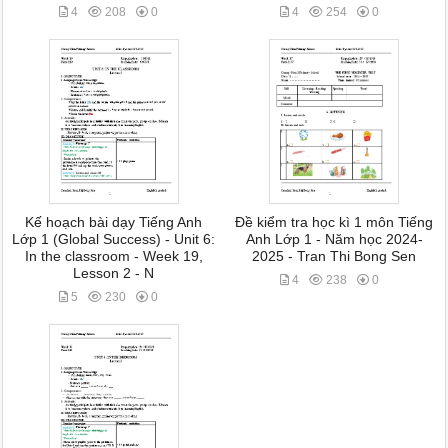
4
208
0
4
254
0
Kế hoạch bài dạy Tiếng Anh
Đề kiểm tra học kì 1 môn Tiếng
Lớp 1 (Global Success) - Unit 6:
Anh Lớp 1 - Năm học 2024-
In the classroom - Week 19,
2025 - Tran Thi Bong Sen
Lesson 2 - N
4
238
0
5
230
0