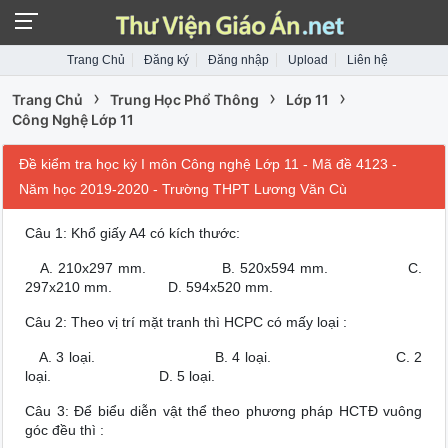
Trang Chủ
Đăng ký
Đăng nhập
Upload
Liên hệ
›
›
›
Trang Chủ
Trung Học Phổ Thông
Lớp 11
Công Nghệ Lớp 11
Đề kiểm tra học kỳ I môn Công nghệ Lớp 11 - Mã đề 4123 -
Năm học 2019-2020 - Trường THPT Lương Văn Cù
Câu 1: Khổ giấy A4 có kích thước:
A. 210x297 mm. B. 520x594 mm. C.
297x210 mm. D. 594x520 mm.
Câu 2: Theo vị trí mặt tranh thì HCPC có mấy loại :
A. 3 loại. B. 4 loại. C. 2
loại. D. 5 loại.
Câu 3: Để biểu diễn vật thể theo phương pháp HCTĐ vuông
góc đều thì :