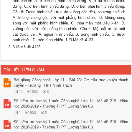
trên bản vẽ: A. ở bên trái hình chiếu đứng. B. ở dưới hình chiếu
đứng. C. ở trên hình chiếu đứng. D. ở bên phải hình chiếu đứng.
Câu 8: Trong hình chiếu trục đo vuông góc đều, phương chiếu l:
A. không vuông góc với mặt phẳng hình chiếu. B. không song
song với mặt phẳng hình chiếu. C. thỏa mãn một điều kiện. D.
vuông góc với mặt phẳng hình chiếu. Câu 9: Mặt cắt rời là mặt
cắt được vẽ : A. ngoài hình chiếu. B. trong hình chiếu. C. dưới
hình chiếu. D. trên hình chiếu. 1 /3-Mã đề 4123
3 /3-Mã đề 4123
TÀI LIỆU LIÊN QUAN
Bài giảng Công nghệ Lớp 11 - Bài 23: Cơ cấu trục khuỷu thanh
truyền - Trường THPT Vĩnh Trạch
49
560
0
Đề kiểm tra học kỳ I môn Công nghệ Lớp 11 - Mã đề 219 - Năm
học 2018-2019 - Trường THPT Lương Văn Cù
4
652
0
Đề kiểm tra học kỳ I môn Công nghệ Lớp 11 - Mã đề 218 - Năm
học 2018-2019 - Trường THPT Lương Văn Cù