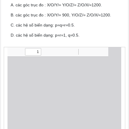
A. các góc trục đo : X/O/Y/= Y/O/Z/= Z/O/X/=1200.
B. các góc trục đo : X/O/Y/= 900, Y/O/Z/= Z/O/X/=1200.
C. các hệ số biến dạng: p=q=r=0.5.
D. các hệ số biến dạng: p=r=1, q=0.5.