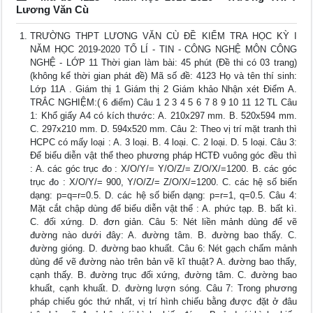
Lương Văn Cù
TRƯỜNG THPT LƯƠNG VĂN CÙ ĐỀ KIỂM TRA HỌC KỲ I
NĂM HỌC 2019-2020 TỔ LÍ - TIN - CÔNG NGHỆ MÔN CÔNG
NGHỆ - LỚP 11 Thời gian làm bài: 45 phút (Đề thi có 03 trang)
(không kể thời gian phát đề) Mã số đề: 4123 Họ và tên thí sinh:
Lớp 11A . Giám thị 1 Giám thị 2 Giám khảo Nhận xét Điểm A.
TRẮC NGHIỆM:( 6 điểm) Câu 1 2 3 4 5 6 7 8 9 10 11 12 TL Câu
1: Khổ giấy A4 có kích thước: A. 210x297 mm. B. 520x594 mm.
C. 297x210 mm. D. 594x520 mm. Câu 2: Theo vị trí mặt tranh thì
HCPC có mấy loại : A. 3 loại. B. 4 loại. C. 2 loại. D. 5 loại. Câu 3:
Để biểu diễn vật thể theo phương pháp HCTĐ vuông góc đều thì
: A. các góc trục đo : X/O/Y/= Y/O/Z/= Z/O/X/=1200. B. các góc
trục đo : X/O/Y/= 900, Y/O/Z/= Z/O/X/=1200. C. các hệ số biến
dạng: p=q=r=0.5. D. các hệ số biến dạng: p=r=1, q=0.5. Câu 4:
Mặt cắt chập dùng để biểu diễn vật thể : A. phức tạp. B. bất kì.
C. đối xứng. D. đơn giản. Câu 5: Nét liền mảnh dùng để vẽ
đường nào dưới đây: A. đường tâm. B. đường bao thấy. C.
đường gióng. D. đường bao khuất. Câu 6: Nét gạch chấm mảnh
dùng để vẽ đường nào trên bản vẽ kĩ thuật? A. đường bao thấy,
cạnh thấy. B. đường trục đối xứng, đường tâm. C. đường bao
khuất, cạnh khuất. D. đường lượn sóng. Câu 7: Trong phương
pháp chiếu góc thứ nhất, vị trí hình chiếu bằng được đặt ở đâu