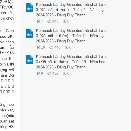
2022 HOẠT
Kế hoạch bài dạy Giáo dục thể chất Lớp
Y TRƯỚC
3 (Kết nối tri thức) - Tuần 2 - Năm học
oàn kết,
2024-2025 - Đặng Duy Thành
 trò chơi
7
448
0
Kế hoạch bài dạy Giáo dục thể chất Lớp
. - Giao
3 (Kết nối tri thức) - Tuần 11 - Năm học
 sóc SK:
2024-2025 - Đặng Duy Thành
ược cách
 làm mẫu
10
440
0
iểm: Sân
Kế hoạch bài dạy Giáo dục thể chất Lớp
hao. III.
3 (Kết nối tri thức) - Tuần 19 - Năm học
i và thi
2024-2025 - Đặng Duy Thành
ượng VĐ
9
432
0
thăm Đội
    
    
   
ộng theo
hận xét,
ranh(nếu
quan sát
 cùng HS