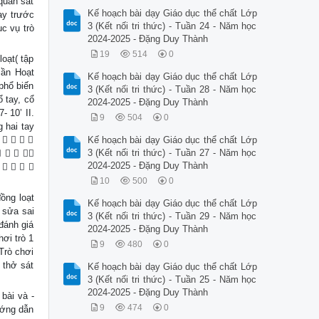
quan sát
Kế hoạch bài dạy Giáo dục thể chất Lớp
ay trước
3 (Kết nối tri thức) - Tuần 24 - Năm học
c vụ trò
2024-2025 - Đặng Duy Thành
19
514
0
loạt( tập
ần Hoạt
Kế hoạch bài dạy Giáo dục thể chất Lớp
phổ biến
3 (Kết nối tri thức) - Tuần 28 - Năm học
 tay, cổ
2024-2025 - Đặng Duy Thành
 10’ II.
9
504
0
 hai tay
    
Kế hoạch bài dạy Giáo dục thể chất Lớp
3 (Kết nối tri thức) - Tuần 27 - Năm học
   
2024-2025 - Đặng Duy Thành
    
10
500
0
ồng loạt
Kế hoạch bài dạy Giáo dục thể chất Lớp
 sửa sai
3 (Kết nối tri thức) - Tuần 29 - Năm học
đánh giá
2024-2025 - Đặng Duy Thành
ơi trò 1
9
480
0
-Trò chơi
 thở sát
Kế hoạch bài dạy Giáo dục thể chất Lớp
3 (Kết nối tri thức) - Tuần 25 - Năm học
2024-2025 - Đặng Duy Thành
 bài và -
9
474
0
ướng dẫn