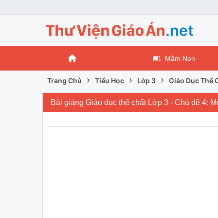
Mầm Non
›
›
›
Trang Chủ
Tiểu Học
Lớp 3
Giáo Dục Thể 
Bài giảng Giáo dục thể chất Lớp 3 - Chủ đề 4: 