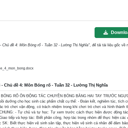
Downlo
 - Chủ đề 4: Môn Bóng rổ - Tuần 32 - Lường Thị Nghĩa"
, để tải tài liệu gốc v
_de_4_mon_bong.docx
3 - Chủ đề 4: Môn Bóng rổ - Tuần 32 - Lường Thị Nghĩa
N BÓNG RỔ ÔN ĐỘNG TÁC CHUYỀN BÓNG BẰNG HAI TAY TRƯỚC NGỰC
dưỡng cho học sinh các phẩm chất cụ thể: - Đoàn kết, nghiêm túc, tích c
ác trò chơi vận động, có trách nhiệm trong khi chơi trò chơi và hình thành t
HUNG: - Tự chủ và tự học: Tự xem trước cách thực hiện được động tá
 Giao tiếp và hợp tác: Biết phân công, hợp tác trong nhóm để thực hiện các 
K: Biết thực hiện vệ sinh sân tập, thực hiện vệ sinh cá nhân để đảm bảo