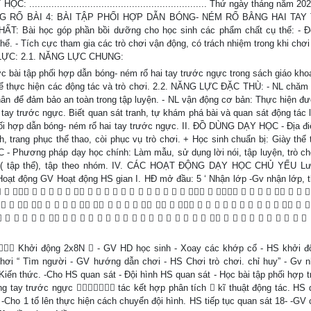
............................................................. Thứ ngày tháng năm 
G RỔ BÀI 4: BÀI TẬP PHỐI HỢP DẪN BÓNG- NÉM RỔ BẰNG HAI TA
: Bài học góp phần bồi dưỡng cho học sinh các phẩm chất cụ thể: - Đ
thể. - Tích cực tham gia các trò chơi vận động, có trách nhiệm trong khi chơi
NG LỰC: 2.1. NĂNG LỰC CHUNG:
 bài tập phối hợp dẫn bóng- ném rổ hai tay trước ngực trong sách giáo khoa
 để thực hiện các động tác và trò chơi. 2.2. NĂNG LỰC ĐẶC THÙ: - NL chăm
 nhân để đảm bảo an toàn trong tập luyện. - NL vận động cơ bản: Thực hiện đ
 tay trước ngực. Biết quan sát tranh, tự khám phá bài và quan sát động tác
phối hợp dẫn bóng- ném rổ hai tay trước ngực. II. ĐỒ DÙNG DẠY HỌC - Địa đ
 trang phục thể thao, còi phục vụ trò chơi. + Học sinh chuẩn bị: Giày thể t
ng pháp dạy học chính: Làm mẫu, sử dụng lời nói, tập luyện, trò chơ
loạt( tập thể), tập theo nhóm. IV. CÁC HOẠT ĐỘNG DẠY HỌC CHỦ YẾU L
Hoạt động GV Hoạt động HS gian I. HĐ mở đầu: 5 ‘ Nhận lớp -Gv nhận lớp, 
                                
                               
                                  
 Khởi động 2x8N  - GV HD học sinh - Xoay các khớp cổ - HS khởi đ
ò chơi “ Tìm người - GV hướng dẫn chơi - HS Chơi trò chơi. chỉ huy” - Gv n
 Kiến thức. -Cho HS quan sát - Đội hình HS quan sát - Học bài tập phối hợp t
 tay trước ngực  tác kết hợp phân tích  kĩ thuật động tác. HS 
Cho 1 tổ lên thực hiện cách chuyển đội hình. HS tiếp tục quan sát 18- -GV