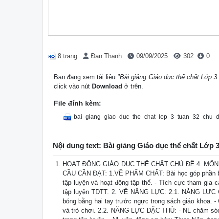
8 trang
Đan Thanh
09/09/2025
302
0
Bạn đang xem tài liệu
"Bài giảng Giáo dục thể chất Lớp 3
click vào nút
Download
ở trên.
File đính kèm:
bai_giang_giao_duc_the_chat_lop_3_tuan_32_chu
Nội dung text: Bài giảng Giáo dục thể chất Lớp 
HOẠT ĐỘNG GIÁO DỤC THỂ CHẤT CHỦ ĐỀ 4: MÔ
CẦU CẦN ĐẠT: 1.VỀ PHẨM CHẤT: Bài học góp phần bồi 
tập luyện và hoạt động tập thể. - Tích cực tham gia c
tập luyện TDTT. 2. VỀ NĂNG LỰC: 2.1. NĂNG LỰC C
bóng bằng hai tay trước ngực trong sách giáo khoa. -
và trò chơi. 2.2. NĂNG LỰC ĐẶC THÙ: - NL chăm sóc S