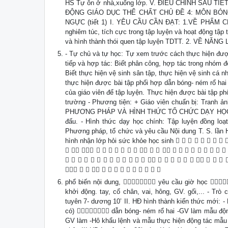
HS Tự ôn ở nhà,xuống lớp. V. ĐIỀU CHỈNH SAU TIẾT HỌC: ...
ĐỘNG GIÁO DỤC THỂ CHẤT CHỦ ĐỀ 4: MÔN BÓN
NGỰC (tiết 1) I. YÊU CẦU CẦN ĐẠT: 1.VỀ PHẨM CHẤT
nghiêm túc, tích cực trong tập luyện và hoạt động tập 
và hình thành thói quen tập luyện TDTT. 2. VỀ NĂ
- Tự chủ và tự học: Tự xem trước cách thực hiện được
tiếp và hợp tác: Biết phân công, hợp tác trong nhóm
Biết thực hiện vệ sinh sân tập, thực hiện vệ sinh cá
thực hiện được bài tập phối hợp dẫn bóng- ném rổ hai
của giáo viên để tập luyện. Thực hiện được bài tập 
trường - Phương tiện: + Giáo viên chuẩn bị: Tranh ảnh,
PHƯƠNG PHÁP VÀ HÌNH THỨC TỔ CHỨC DẠY HỌC - Phươ
đấu. - Hình thức dạy học chính: Tập luyện đồng 
Phương pháp, tổ chức và yêu cầu Nội dung T. S. lần 
hình nhận lớp hỏi sức khỏe học sinh        
                      
                        
             
phổ biến nội dung,  yêu cầu giờ học 
khởi động. tay, cổ chân, vai, hông, GV. gối,... - Tr
tuyên 7- dương 10’ II. HĐ hình thành kiến thức mới: -
có)  dẫn bóng- ném rổ hai -GV làm mẫu động
GV làm -Hô khẩu lệnh và mẫu thực hiện động tác mẫu -