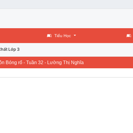
Tiểu Học
Chất Lớp 3
Môn Bóng rổ - Tuần 32 - Lường Thị Nghĩa