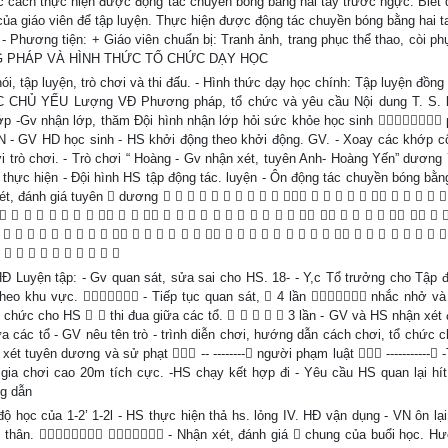
c cách thực hiện được động tác chuyền bóng bằng hai tay trước ngực. Biết 
của giáo viên để tập luyện. Thực hiện được động tác chuyền bóng bằng hai t
hương tiện: + Giáo viên chuẩn bị: Tranh ảnh, trang phục thể thao, còi phụ
PHƯƠNG PHÁP VÀ HÌNH THỨC TỔ CHỨC DẠY HỌC
 tập luyện, trò chơi và thi đấu. - Hình thức dạy học chính: Tập luyện đồng 
 CHỦ YẾU Lượng VĐ Phương pháp, tổ chức và yêu cầu Nội dung T. S. l
ớp -Gv nhận lớp, thăm Đội hình nhận lớp hỏi sức khỏe học sinh  
 - GV HD học sinh - HS khởi động theo khởi động. GV. - Xoay các khớp cổ
i trò chơi. - Trò chơi “ Hoàng - Gv nhận xét, tuyên Anh- Hoàng Yến” dương 7-
 thực hiện - Đội hình HS tập động tác. luyện - Ôn động tác chuyền bóng bằng
 đánh giá tuyên  dương                      
                                
                                   
          
HĐ Luyện tập: - Gv quan sát, sửa sai cho HS. 18- - Y,c Tổ trưởng cho Tập đ
t. theo khu vực.  - Tiếp tục quan sát,  4 lần  nhắc nhở và
 chức cho HS   thi đua giữa các tổ.      3 lần - GV và HS nhận xét 
a các tổ - GV nêu tên trò - trình diễn chơi, hướng dẫn cách chơi, tổ chức ch
xét tuyên dương và sử phạt  -- -------- người phạm luật  ----------- 
ia chơi cao 20m tích cực. -HS chạy kết hợp đi - Yêu cầu HS quan lại hít
ng dẫn
 độ học của 1-2’ 1-2l - HS thực hiện thả hs. lỏng IV. HĐ vận dụng - VN ôn lại
au. thân.   - Nhận xét, đánh giá  chung của buổi học. H