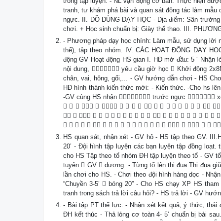
trong tập luyện. - NL vận động cơ bản: Thực hiện đượ
tranh, tự khám phá bài và quan sát động tác làm mẫu 
ngực. II. ĐỒ DÙNG DẠY HỌC - Địa điểm: Sân trường - P
chơi. + Học sinh chuẩn bị: Giày thể thao. III. 
- Phương pháp dạy học chính: Làm mẫu, sử dụng lời nói,
thể), tập theo nhóm. IV. CÁC HOẠT ĐỘNG DẠY HỌC
động GV Hoạt động HS gian I. HĐ mở đầu: 5 ‘ Nhận l
nội dung,  yêu cầu giờ học  Khởi động 2x8N
chân, vai, hông, gối,... - GV hướng dẫn chơi - HS Chơ
HĐ hình thành kiến thức mới: - Kiến thức. -Cho hs lên
-GV cùng HS nhận  trước ngực  xét,
                    
                       
                      
HS quan sát, nhận xét - GV hô - HS tập theo GV. III.
20’ - Đội hình tập luyện các bạn luyện tập đồng loạ
cho HS Tập theo tổ nhóm ĐH tập luyện theo tổ - GV tổ
tuyên  GV  dương. - Từng tổ lên thi đua Thi đua giữ
lần chơi cho HS. - Chơi theo đội hình hàng dọc - Nhận 
“Chuyền 3-5’  bóng 20” - Cho HS chạy XP HS tham g
tranh trong sách trả lời câu hỏi? - HS trả lời - GV hướ
- Bài tập PT thể lực: - Nhận xét kết quả, ý thức, thái
ĐH kết thúc - Thả lỏng cơ toàn 4- 5’ chuẩn bị bài s