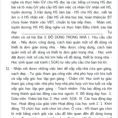
nghe và thực hiện GV cho HS đọc lại các tiếng có trong HS đọc
bài và tô màu GV yêu cầu HS làm việc cá nhân GV nhận xét HS,
tuyên dương. 3.Vận dụng HS làm bài - HS cho HS đọc, viết lại
âm o; ô HS nhận xét - Dặn HS về nhà học bài, hoàn thiệncác BT
chưa hoàn thành vào VBT, chuẩn bị bài tiếp theo. - Nhận xét,
tuyên dương HS HS lắng nghe và thực hiện Điều chỉnh sau bài
dạy. ____________________________________________ Tự
nhiên và xã hội Bài 3: ĐỒ DÙNG TRONG NHÀ I. Yêu cầu cần
đạt. - Nêu được công dụng, cách bảo quản một số đồ dùng và
thiết bị đơn giản trong nhà. - Nêu được công dụng, cách bảo
quản một số đồ dùng và thiết bị đơn giản trong nhà. - Học sinh
đặt được một số câu hỏi tìm hiểu về đồ dùng, thiết bị trong nhà. -
Học sinh quan sát tranh ( SGK) tự nêu yêu cầu cho bạn trả lời.
- Nhận xét được những việc làm để sắp xếp nhà cửa gọn gàng,
sạch đẹp. - Tự giác tham gia công việc nhà phù hợp với lứa tuổi
và sắp xếp góc học tập gọn gàng. - Chăm chỉ: Học sinh tự giác
tham gia công việc nhà phù hợp nhà phù hợp với lứa tuổi và sắp
xếp góc học tập gọn gàng. - Trách nhiệm: Yêu lao động và tôn
trong thành quả lao động của mọi người. II. Đồ dùng dạy học. 1.
Giáo viên: Video bài học 2. Học sinh: SGK. III. Các họa động dạy
học. Hoạt động của giáo viên Hoạt động của học sinh 1. 1. Khởi
động. Tổ chức học sinh chơi trò chơi: Ô cửa - HS tham gia chơi
bí mật bằng cách giải các câu đố liên quan đến đồ dùng trong