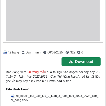
42 trang
Đan Thanh
06/09/2025
322
0
Download
Bạn đang xem
20 trang mẫu
của tài liệu
"Kế hoạch bài dạy Lớp 2 -
Tuần 3 - Năm học 2023-2024 - Cao Thị Hồng Hạnh"
, để tải tài liệu
gốc về máy hãy click vào nút
Download
ở trên.
File đính kèm:
ke_hoach_bai_day_lop_2_tuan_3_nam_hoc_2023_2024_cao_t
hi_hong.docx