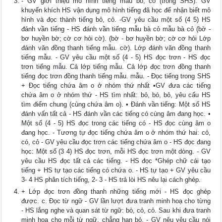
- GV giới thiệu mô hình tiếng mẫu bò, cỏ (trong SHS). GV
khuyến khích HS vận dụng mô hình tiếng đã học để nhận biết mô
hình và đọc thành tiếng bỏ, cỏ. -GV yêu cầu một số (4 5) HS
đánh vần tiếng - HS đánh vần tiếng mẫu bà cỏ mẫu bà cỏ (bờ -
bơ huyền bờ; cờ cơ hỏi cờ). (bờ - bơ huyền bờ; cờ cơ hỏi Lớp
đánh văn đồng thanh tiếng mẫu. cờ). Lớp đánh văn đồng thanh
tiếng mẫu. - GV yêu cầu một số (4 - 5) HS đọc trơn - HS đọc
trơn tiếng mẫu. Cả lớp tiếng mẫu. Cả lớp đọc trơn đồng thanh
tiếng đọc trơn đồng thanh tiếng mẫu. mẫu. - Đọc tiếng trong SHS
+ Đọc tiếng chứa âm o ở nhóm thứ nhất •GV đưa các tiếng
chứa âm o ở nhóm thứ - HS tìm nhất: bỏ, bó, bỏ, yêu cấu HS
tìm điểm chung (cùng chứa âm o). • Đánh vần tiếng: Một số HS
đánh vấn tất cả - HS đánh vần các tiếng có cùng âm đang học. •
Một số (4 - 5) HS đọc trong các tiếng có - HS đọc cùng âm o
đang học. - Tương tự đọc tiếng chứa âm o ở nhóm thứ hai: cỏ,
có, cỏ - GV yêu cầu đọc trơn các tiếng chứa âm o - HS đọc đang
học: Một số (3 4) HS đọc trơn, mỗi HS đọc trơn một dòng. - GV
yêu cầu HS đọc tất cả các tiếng. - HS đọc *Ghép chữ cái tạo
tiếng + HS tự tạo các tiếng có chứa o. - HS tự tạo + GV yêu cầu
3- 4 HS phân tích tiếng, 2- 3 - HS trả lòi HS nêu lại cách ghép.
+ Lớp đọc trơn đồng thanh những tiếng mới - HS đọc ghép
được. c. Đọc từ ngữ - GV lần lượt đưa tranh minh hoạ cho từng
- HS lắng nghe và quan sát từ ngữ: bò, cỏ, cỏ. Sau khi đưa tranh
minh hoạ cho mỗi từ ngữ, chẳng hạn bỏ. - GV nêu yêu cầu nói