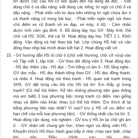
lời được các câu hỏi có liên quan đến nội dung đã đọc. - Viết
đúng chữ ô và dấu nặng: viết đúng các tiếng, từ ngữ có chữ ổ và
dấu nặng. - Phát triển vốn từ dựa trên những từ ngữ chứa âm ó
và thanh nặng có trong bải học. - Phát triển ngôn ngữ nói theo
chủ điểm xe cộ (tranh vẽ xe đạp, xe máy, ô tô). - Cảm nhận
được tình cảm gia đình. II. Đồ dùng dạy học GV: Máy tính, thẻ
chữ cái HS: SGK, thẻ cài III. Hoạt động dạy học TIẾT 2 1. Khởi
động. Vận động và hát theo bài hát: Lớp chúng HS hát và vận
đông theo nhịp bài mình đoàn kết hát 2. Hoạt động viết vở.
- GV hướng dẫn HS tô chữ ô (chữ viết thường, chữ cỡ vừa) vào
vở Tập viết 1, tập một. - GV theo dõi động viên 3. Hoạt động đọc
- HS đọc thầm câu - HS đọc - Tìm tiếng có âm ô - HS lắng nghe -
GV đọc mẫu - HS đọc thành tiếng theo GV - HS đọc đồng thanh,
cá nhân 4. Hoạt động nói theo tranh - HS quan sát tranh trong
SHS. GV đặt từng câu hỏi cho HS trả lời: Em thấy gì trong
tranh? (Có thể hỏi thêm: Kể tên những phương tiện giao thông
mà em biết) 3 loại phương tiện trong tranh có điểm nào giống
nhau và điểm nào khác nhau (có thể hỏi thêm: Em thích đi lại
bằng phương tiện nào nhất? Vì sao? lưu ý HS về ưu điểm và
hạn chế của mỗi loại phương tiện). - GV thống nhất câu trả lời. 5.
Hoạt động vận dụng, trải nghiệm - GV lưu ý HS ôn lại chữ ghi âm
ô. - GV nhận xét chung giờ học, khen ngợi và động viên HS. -
Khuyến khích HS thực hành giao tiếp ở nhà: chào tạm biệt, chào
khi gặp. Điều chỉnh sau bài dạy: