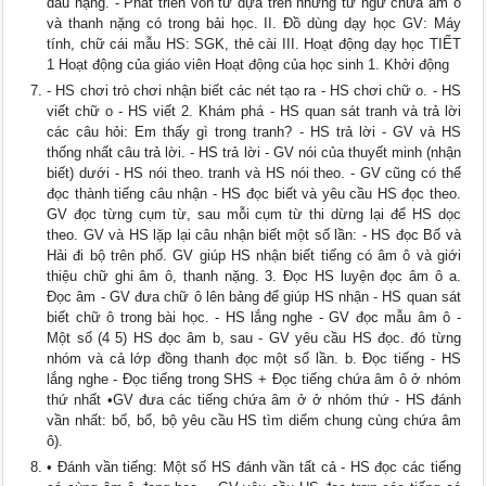
dấu nặng. - Phát triển vốn từ dựa trên những từ ngữ chứa âm ó
và thanh nặng có trong bải học. II. Đồ dùng dạy học GV: Máy
tính, chữ cái mẫu HS: SGK, thẻ cài III. Hoạt động dạy học TIẾT
1 Hoạt động của giáo viên Hoạt động của học sinh 1. Khởi động
- HS chơi trò chơi nhận biết các nét tạo ra - HS chơi chữ o. - HS
viết chữ o - HS viết 2. Khám phá - HS quan sát tranh và trả lời
các câu hỏi: Em thấy gì trong tranh? - HS trả lời - GV và HS
thống nhất câu trả lời. - HS trả lời - GV nói của thuyết minh (nhận
biết) dưới - HS nói theo. tranh và HS nói theo. - GV cũng có thể
đọc thành tiếng câu nhận - HS đọc biết và yêu cầu HS đọc theo.
GV đọc từng cụm từ, sau mỗi cụm từ thi dừng lại để HS dọc
theo. GV và HS lặp lại câu nhận biết một số lần: - HS đọc Bố và
Hải đi bộ trên phố. GV giúp HS nhận biết tiếng có âm ô và giới
thiệu chữ ghi âm ô, thanh nặng. 3. Đọc HS luyện đọc âm ô a.
Đọc âm - GV đưa chữ ô lên bảng để giúp HS nhận - HS quan sát
biết chữ ô trong bài học. - HS lắng nghe - GV đọc mẫu âm ô -
Một số (4 5) HS đọc âm b, sau - GV yêu cầu HS đọc. đó từng
nhóm và cả lớp đồng thanh đọc một số lần. b. Đọc tiếng - HS
lắng nghe - Đọc tiếng trong SHS + Đọc tiếng chứa âm ô ở nhóm
thứ nhất •GV đưa các tiếng chứa âm ở ở nhóm thứ - HS đánh
vần nhất: bố, bổ, bộ yêu cầu HS tìm diểm chung cùng chứa âm
ô).
• Đánh vần tiếng: Một số HS đánh vần tất cả - HS đọc các tiếng