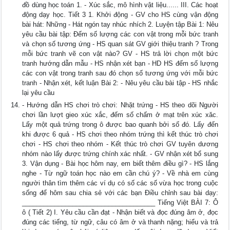
đồ dùng học toán 1. - Xúc sắc, mô hình vật liệu...... III. Các hoạt
động dạy học. Tiết 3 1. Khởi động - GV cho HS cùng vận động
bài hát: Những - Hát ngón tay nhúc nhích 2. Luyện tập Bài 1: Nêu
yêu cầu bài tập: Đếm số lượng các con vật trong mỗi bức tranh
và chọn số tương ứng - HS quan sát GV giới thiệu tranh ? Trong
mỗi bức tranh vẽ con vật nào? GV - HS trả lời chọn một bức
tranh hướng dẫn mẫu - HS nhận xét bạn - HD HS đếm số lượng
các con vật trong tranh sau đó chọn số tương ứng với mỗi bức
tranh - Nhận xét, kết luận Bài 2: - Nêu yêu cầu bài tập - HS nhắc
lại yêu cầu
- Hướng dẫn HS chơi trò chơi: Nhặt trứng - HS theo dõi Người
chơi lần lượt gieo xúc xắc, đếm số chấm ở mạt trên xúc xăc.
Lấy một quả trứng trong ô được bao quanh bởi số đó. Lấy đến
khi được 6 quả - HS chơi theo nhóm trứng thì kết thúc trò chơi
chơi - HS chơi theo nhóm - Kết thúc trò chơi GV tuyên dương
nhóm nào lấy được trứng chính xác nhất. - GV nhận xét bổ sung
3. Vận dụng - Bài học hôm nay, em biết thêm điều gì? - HS lắng
nghe - Từ ngữ toán học nào em cần chú ý? - Về nhà em cùng
người thân tìm thêm các ví dụ có số các số vừa học trong cuộc
sống để hôm sau chia sẻ với các bạn Điều chỉnh sau bài dạy:
_____________________________________ Tiếng Việt BÀI 7: Ô
ô ( Tiết 2) I. Yêu cầu cần đạt - Nhận biết và đọc đúng âm ở, đọc
đúng các tiếng, từ ngữ, câu có âm ở và thanh nặng; hiểu và trả