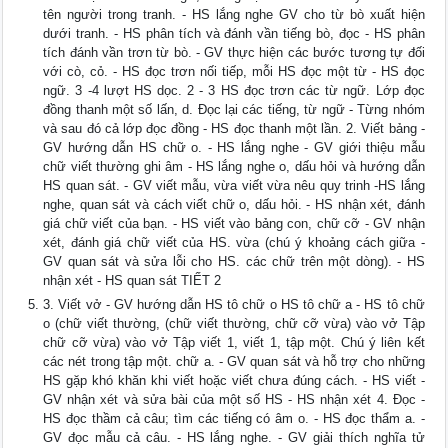
tên người trong tranh. - HS lắng nghe GV cho từ bò xuất hiện
dưới tranh. - HS phân tích và đánh vần tiếng bò, đọc - HS phân
tích đánh vần trơn từ bò. - GV thực hiện các bước tương tự đối
với cò, cỏ. - HS đọc trơn nối tiếp, mỗi HS đọc một từ - HS đọc
ngữ. 3 -4 lượt HS dọc. 2 - 3 HS đọc trơn các từ ngữ. Lớp đọc
đồng thanh một số lấn, d. Đọc lại các tiếng, từ ngữ - Từng nhóm
và sau đó cả lớp đọc đồng - HS đọc thanh một lần. 2. Viết bảng -
GV hướng dẫn HS chữ o. - HS lắng nghe - GV giới thiệu mẫu
chữ viết thường ghi âm - HS lắng nghe o, dấu hỏi và hướng dẫn
HS quan sát. - GV viết mẫu, vừa viết vừa nêu quy trinh -HS lắng
nghe, quan sát và cách viết chữ o, dấu hỏi. - HS nhận xét, đánh
giá chữ viết của bạn. - HS viết vào bảng con, chữ cỡ - GV nhận
xét, đánh giá chữ viết của HS. vừa (chú ý khoảng cách giữa -
GV quan sát và sửa lỗi cho HS. các chữ trên một dòng). - HS
nhận xét - HS quan sát TIẾT 2
3. Viết vở - GV hướng dẫn HS tô chữ o HS tô chữ a - HS tô chữ
o (chữ viết thường, (chữ viết thường, chữ cỡ vừa) vào vở Tập
chữ cỡ vừa) vào vở Tập viết 1, viết 1, tập một. Chú ý liên kết
các nét trong tập một. chữ a. - GV quan sát và hỗ trợ cho những
HS gặp khó khăn khi viết hoặc viết chưa đúng cách. - HS viết -
GV nhận xét và sửa bài của một số HS - HS nhận xét 4. Đọc -
HS đọc thầm cả câu; tìm các tiếng có âm o. - HS đọc thẩm a. -
GV đọc mẫu cả câu. - HS lắng nghe. - GV giải thích nghĩa tử