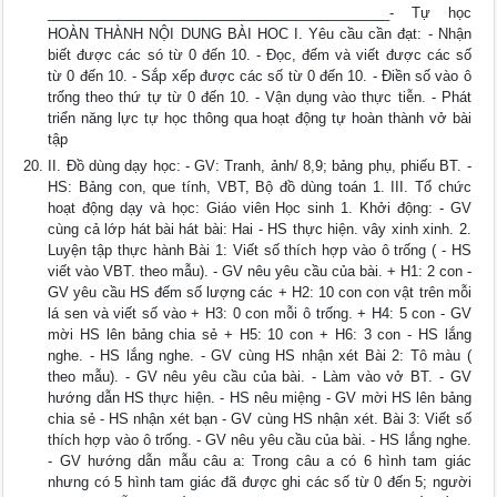
____________________________________________- Tự học
HOÀN THÀNH NỘI DUNG BÀI HOC I. Yêu cầu cần đạt: - Nhận
biết được các só từ 0 đến 10. - Đọc, đếm và viết được các số
từ 0 đến 10. - Sắp xếp được các số từ 0 đến 10. - Điền số vào ô
trống theo thứ tự từ 0 đến 10. - Vận dụng vào thực tiễn. - Phát
triển năng lực tự học thông qua hoạt động tự hoàn thành vở bài
tập
II. Đồ dùng dạy học: - GV: Tranh, ảnh/ 8,9; bảng phụ, phiếu BT. -
HS: Bảng con, que tính, VBT, Bộ đồ dùng toán 1. III. Tổ chức
hoạt động dạy và học: Giáo viên Học sinh 1. Khởi động: - GV
cùng cả lớp hát bài hát bài: Hai - HS thực hiện. vây xinh xinh. 2.
Luyện tập thực hành Bài 1: Viết số thích hợp vào ô trống ( - HS
viết vào VBT. theo mẫu). - GV nêu yêu cầu của bài. + H1: 2 con -
GV yêu cầu HS đếm số lượng các + H2: 10 con con vật trên mỗi
lá sen và viết số vào + H3: 0 con mỗi ô trống. + H4: 5 con - GV
mời HS lên bảng chia sẻ + H5: 10 con + H6: 3 con - HS lắng
nghe. - HS lắng nghe. - GV cùng HS nhận xét Bài 2: Tô màu (
theo mẫu). - GV nêu yêu cầu của bài. - Làm vào vở BT. - GV
hướng dẫn HS thực hiện. - HS nêu miệng - GV mời HS lên bảng
chia sẻ - HS nhận xét bạn - GV cùng HS nhận xét. Bài 3: Viết số
thích hợp vào ô trống. - GV nêu yêu cầu của bài. - HS lắng nghe.
- GV hướng dẫn mẫu câu a: Trong câu a có 6 hình tam giác
nhưng có 5 hình tam giác đã được ghi các số từ 0 đến 5; người