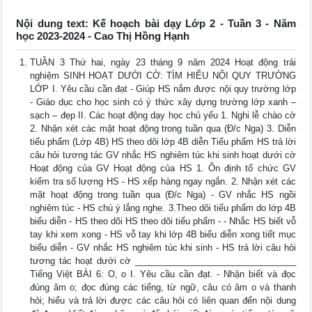
Nội dung text: Kế hoạch bài dạy Lớp 2 - Tuần 3 - Năm
học 2023-2024 - Cao Thị Hồng Hạnh
TUẦN 3 Thứ hai, ngày 23 tháng 9 năm 2024 Hoạt động trải
nghiệm SINH HOẠT DƯỚI CỜ: TÌM HIỂU NỘI QUY TRƯỜNG
LỚP I. Yêu cầu cần đạt - Giúp HS nắm được nội quy trường lớp
- Giáo dục cho học sinh có ý thức xây dựng trường lớp xanh –
sạch – đẹp II. Các hoạt động dạy học chủ yếu 1. Nghi lễ chào cờ
2. Nhận xét các mặt hoạt động trong tuần qua (Đ/c Nga) 3. Diễn
tiểu phẩm (Lớp 4B) HS theo dõi lớp 4B diễn Tiểu phẩm HS trả lời
câu hỏi tương tác GV nhắc HS nghiêm túc khi sinh hoạt dưới cờ
Hoạt động của GV Hoạt động của HS 1. Ổn định tổ chức GV
kiểm tra số lượng HS - HS xếp hàng ngay ngắn. 2. Nhận xét các
mặt hoạt động trong tuần qua (Đ/c Nga) - GV nhắc HS ngồi
nghiêm túc - HS chú ý lắng nghe. 3.Theo dõi tiểu phẩm do lớp 4B
biểu diễn - HS theo dõi HS theo dõi tiểu phẩm - - Nhắc HS biết vỗ
tay khi xem xong - HS vỗ tay khi lớp 4B biểu diễn xong tiết mục
biểu diễn - GV nhắc HS nghiêm túc khi sinh - HS trả lời câu hỏi
tương tác hoạt dưới cờ _________________________________
Tiếng Việt BÀI 6: O, o I. Yêu cầu cần đạt. - Nhận biết và đọc
đúng âm o; đọc đúng các tiếng, từ ngữ, câu có âm o và thanh
hỏi; hiểu và trả lời được các câu hỏi có liên quan đến nội dung