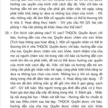
hưởng các quyền của mình một cách đầy đủ. Việc chỉ bảo và
hướng dẫn trẻ em cũng cần phải ghi nhận việc trẻ ngày càng
phát triển khả năng tự đưa ra những lựa chọn của mình. - HS
nêu những việc đã làm Một số nguyên nhân có thể bị thương khi
ở nhà 3. Hoạt động thực hành: - GV yêu cầu HS QS hai căn
phòng + Hai căn phòng đó khác nhau như thế nào?
+ Em thích căn phòng nào? Vì sao? THQCN: Quyền được chỉ
bảo, hướng dẫn của cha mẹ; Quyền được chăm sóc sức khỏe
(Tích hợp thông qua hoạt động 1. Một số nguyên nhân có thể bị
thương khi ở nhà THQCN: Quyền được chỉ bảo, hướng dẫn của
cha mẹ; Quyền được chăm sóc sức khỏe, trách nhiệm của cha
mẹ và người chăm sóc trẻ trong việc chỉ bảo và hướng dẫn con
mình lớn lên và phát triển, để trẻ có thể được hưởng các quyền
của mình một cách đầy đủ. Việc chỉ bảo và hướng dẫn trẻ em
cũng cần phải ghi nhận việc trẻ ngày càng phát triển khả năng tự
đưa ra những lựa chọn của mình. Những lưu ý khi sử dụng đồ
dùng trong nhà để đảm bảo an toàn. 4. Hoạt động vận dụng. - Ở
nhà em đã làm những việc gì để giữ cho nhà ở gọn gàng, sạch
sẽ? - GV kết luận: Mọi người trong gia đình đều phải có ý thức
tham gia dọn dẹp sắp xếp đồ dùng trong nhà. 5. Đánh giá. - Nhắc
lại nội dung bài học - Nhận xét tiết học - Hướng dẫn hs chuẩn bị
bài sau Điều chỉnh sau bài dạy: THQCN: Quyền được chỉ bảo,
hướng dẫn của cha mẹ; Quyền được chăm sóc sức khỏe