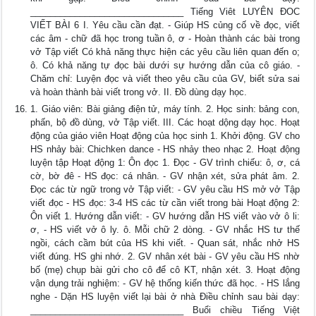
_______________________________ Tiếng Viêt LUYÊN ĐOC
VIẾT BÀI 6 I. Yêu cầu cần đạt. - Giúp HS củng cố về đọc, viết
các âm - chữ đã học trong tuần ô, ơ - Hoàn thành các bài trong
vở Tập viết Có khả năng thực hiện các yêu cầu liên quan đến o;
ô. Có khả năng tự đọc bài dưới sự hướng dẫn của cô giáo. -
Chăm chỉ: Luyện đọc và viết theo yêu cầu của GV, biết sửa sai
và hoàn thành bài viết trong vở. II. Đồ dùng dạy học.
1. Giáo viên: Bài giảng điện tử, máy tính. 2. Học sinh: bảng con,
phấn, bộ đồ dùng, vở Tập viết. III. Các hoạt dộng dạy học. Hoạt
động của giáo viên Hoạt động của học sinh 1. Khởi động. GV cho
HS nhảy bài: Chichken dance - HS nhảy theo nhạc 2. Hoạt động
luyện tập Hoạt động 1: Ôn đọc 1. Đọc - GV trình chiếu: ô, ơ, cá
cờ, bờ đê - HS đọc: cá nhân. - GV nhận xét, sửa phát âm. 2.
Đọc các từ ngữ trong vở Tập viết: - GV yêu cầu HS mở vở Tập
viết đọc - HS đọc: 3-4 HS các từ cần viết trong bài Hoạt động 2:
Ôn viết 1. Hướng dẫn viết: - GV hướng dẫn HS viết vào vở ô li:
ơ, - HS viết vở ô ly. ô. Mỗi chữ 2 dòng. - GV nhắc HS tư thế
ngồi, cách cầm bút của HS khi viết. - Quan sát, nhắc nhở HS
viết đúng. HS ghi nhớ. 2. GV nhân xét bài - GV yêu cầu HS nhờ
bố (mẹ) chụp bài gửi cho cô để cô KT, nhận xét. 3. Hoạt động
vận dụng trải nghiệm: - GV hệ thống kiến thức đã học. - HS lắng
nghe - Dặn HS luyện viết lại bài ở nhà Điều chỉnh sau bài dạy:
_______________________________ Buổi chiều Tiếng Việt