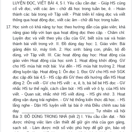
LUYỆN ĐỌC, VIẾT BÀI 4, 5 I. Yêu cầu cần đạt: - Giúp HS củng
cố về đọc, viết các âm - chữ đã học trong tuần be, ê. - Hoàn
thành các bài trong vở Tập viết - Phát triển kĩ năng đọc và viết
thông qua hoạt động đọc, viết các âm - chữ đã học trong tuần.
Học sinh có khả năng tự học theo hướng dẫn của giáo viên; khả
năng giao tiếp với bạn qua hoạt động đọc theo cặp. - Chăm chỉ:
Luyện đọc và viết theo yêu cầu của GV, biết sửa sai và hoàn
thành bài viết trong vở. II. Đồ dùng dạy học: 1. Giáo viên: Bài
giảng điện tử, máy tính. 2. Học sinh: bảng con, phấn, bộ đồ
dùng, vở Tập viết. III. Các hoạt động dạy học: Hoạt động của
giáo viên Hoạt động của học sinh 1. Hoạt động khởi động. GV
cho HS múa hát một bài: Vui đến - HS múa hát trường 2. Hoạt
động luyện tập. Hoạt động 1: Ôn đọc 1. Đọc GV cho HS mở SGK
đọc cặp đôi bài 4,5 - HS cặp đôi GV theo dõi hướng dẫn HS Hoạt
động 2: Ôn viết - GV cho HS viết : e, ê, b, bà bế bé HS đọc - GV
nhắc HS tư thế ngồi, cách cầm bút - HS viết vở ô ly. của HS khi
viết. - Quan sát, nhắc nhở HS viết đúng. - HS ghi nhớ. 3. Hoạt
động vận dụng trải nghiệm. - GV hệ thống kiến thức đã học. - HS
lắng nghe - Dặn HS luyện viết lại bài ở nhà Điều chỉnh sau bài
dạy. ___________________________________ Tự nhiên xã hội
Bài 3: ĐỒ DÙNG TRONG NHÀ (tiết 2) I. Yêu cầu cần đạt. - Nói
được những việc làm cần thiết để giữ gìn nhà của gọn gàng,
sạch sẽ. - Làm được một số việc phù hợp để giữ gìn, bảo vệ