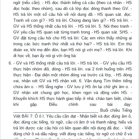
ngữ (nếu cần). - HS đọc thành tiếng cả câu (theo cá nhân - HS
đọc hoặc theo nhóm), sau đó cả lớp đọc đóng thanh theo GV. -
HS trả lời một số câu hỏi về nội dung đã - HS quan sát. đọc:
Tranh vẽ con gì? - HS trả lời. Chúng đang làm gi? - HS trả lời. -
GV và HS thống nhất câu trả lời. - HS trả lời. 5. Nói theo tranh -
GV yêu cầu HS quan sát từng tranh trong - HS quan sát. SHS. -
GV đặt từng câu hỏi cho HS trả lời: Các em nhìn thấy những ai
trong các bức tranh thứ nhất và thứ hai? - HS trả lời. Em thủ
đoán xe, khi mẹ đến đón, bạn HS nói gì với mẹ? - HS trả lời. Khi
đi học về, bạn ấy nói gi với ông bà
- GV và HS thống nhất câu trả lời. - HS trả lời. - GV yêu cầu HS
thực hiện nhóm đôi, đóng - HS trả lời. vai 2 tình huống trên -HS
thực hiện - Đại diện một nhóm đóng vai trước cả lớp, - HS đóng
vai, nhận xét GV và HS nhận xét. 6. Vận dụng Tìm thêm tiếng
chứa âm o. - HS lắng nghe - GV lưu ý HS ôn lại chữ ghi âm o. -
GV nhận xét chung giờ học, khen ngợi và động viên HS. -
Khuyến khích HS thực hành giao tiếp ở nhà: chào tạm biệt, chào
khi gặp. Điều chỉnh sau bài dạy:
_______________________________________ Buổi chiều Tiếng
Việt BÀI 7: Ô ô I. Yêu cầu cần đạt - Nhận biết và đọc đúng âm ô,
đọc đúng các tiếng, từ ngữ, câu có âm ở và thanh nặng; hiểu và
trả lời được các câu hỏi có liên quan đến nội dung đã đọc. - Viết
đúng chữ ô và dấu nặng: viết đúng các tiếng, từ ngữ có chữ ổ và