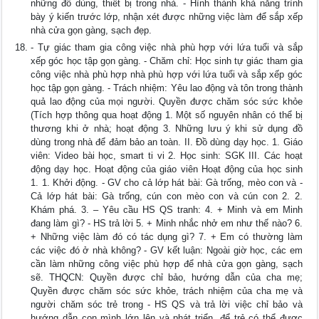
những đồ dùng, thiết bị trong nhà. - Hình thành khả năng trình
bày ý kiến trước lớp, nhận xét được những việc làm để sắp xếp
nhà cửa gọn gàng, sạch đẹp.
- Tự giác tham gia công việc nhà phù hợp với lứa tuổi và sắp
xếp góc học tập gọn gàng. - Chăm chỉ: Học sinh tự giác tham gia
công việc nhà phù hợp nhà phù hợp với lứa tuổi và sắp xếp góc
học tập gọn gàng. - Trách nhiệm: Yêu lao động và tôn trong thành
quả lao động của mọi người. Quyền được chăm sóc sức khỏe
(Tích hợp thông qua hoạt động 1. Một số nguyên nhân có thể bị
thương khi ở nhà; hoạt động 3. Những lưu ý khi sử dụng đồ
dùng trong nhà để đảm bảo an toàn. II. Đồ dùng dạy học. 1. Giáo
viên: Video bài học, smart ti vi 2. Học sinh: SGK III. Các hoạt
động dạy học. Hoạt động của giáo viên Hoạt động của học sinh
1. 1. Khởi động. - GV cho cả lớp hát bài: Gà trống, mèo con và -
Cả lớp hát bài: Gà trống, cún con mèo con và cún con 2. 2.
Khám phá. 3. – Yêu cầu HS QS tranh: 4. + Minh và em Minh
đang làm gì? - HS trả lời 5. + Minh nhắc nhở em như thế nào? 6.
+ Những việc làm đó có tác dụng gì? 7. + Em có thường làm
các việc đó ở nhà không? - GV kết luận: Ngoài giờ học, các em
cần làm những công việc phù hợp để nhà cửa gọn gàng, sạch
sẽ. THQCN: Quyền được chỉ bảo, hướng dẫn của cha mẹ;
Quyền được chăm sóc sức khỏe, trách nhiệm của cha mẹ và
người chăm sóc trẻ trong - HS QS và trả lời việc chỉ bảo và
hướng dẫn con mình lớn lên và phát triển, để trẻ có thể được