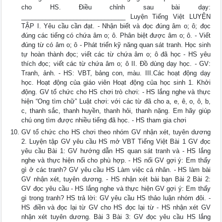
cho HS. Điều chỉnh sau bài dạy:
______________________________ Luyện Tiếng Việt LUYỆN
TẬP I. Yêu cầu cần đạt. - Nhận biết và đọc đúng âm o; ô; đọc
đúng các tiếng có chứa âm o; ô. Phân biệt được âm o; ô. - Viết
đúng từ có âm o; ô - Phát triển kỹ năng quan sát tranh. Học sinh
tự hoàn thành đọc; viết các từ chứa âm o; ô đã học - HS yêu
thích đọc; viết các từ chứa âm o; ô II. Đồ dùng dạy học. - GV:
Tranh, ảnh. - HS: VBT, bảng con, màu. III.Các hoạt động dạy
học. Hoạt động của giáo viên Hoạt động của học sinh 1. Khởi
động. GV tổ chức cho HS chơi trò chơi: - HS lắng nghe và thực
hiện “Ong tìm chữ” Luật chơi: với các từ đã cho a, e, ê, o, ô, b,
c, thanh sắc, thanh huyền, thanh hỏi, thanh nặng. Em hãy giúp
chú ong tìm được nhiều tiếng đã học. - HS tham gia chơi
GV tổ chức cho HS chơi theo nhóm GV nhận xét, tuyên dương
2. Luyện tập GV yêu cầu HS mở VBT Tiếng Việt Bài 1 GV đọc
yêu cầu Bài 1: GV hướng dẫn HS quan sát tranh và - HS lắng
nghe và thực hiện nối cho phù hợp. - HS nối GV gợi ý: Em thấy
gì ở các tranh? GV yêu cầu HS Làm việc cá nhân. - HS làm bài
GV nhận xét, tuyên dương. - HS nhận xét bài bạn Bài 2 Bài 2:
GV đọc yêu cầu - HS lắng nghe và thực hiện GV gợi ý: Em thấy
gì trong tranh? HS trả lời: GV yêu cầu HS thảo luận nhóm đôi. -
HS điền và đọc lại từ GV cho HS đọc lại từ - HS nhận xét GV
nhận xét tuyên dương. Bài 3 Bài 3: GV đọc yêu cầu HS lắng