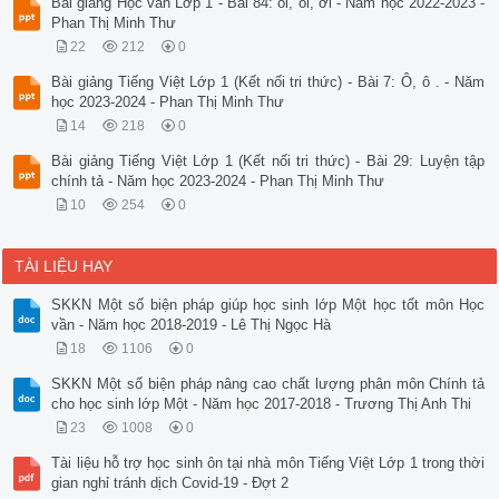
Bài giảng Học vần Lớp 1 - Bài 84: oi, ôi, ơi - Năm học 2022-2023 -
Phan Thị Minh Thư
22
212
0
Bài giảng Tiếng Việt Lớp 1 (Kết nối tri thức) - Bài 7: Ô, ô . - Năm
học 2023-2024 - Phan Thị Minh Thư
14
218
0
Bài giảng Tiếng Việt Lớp 1 (Kết nối tri thức) - Bài 29: Luyện tập
chính tả - Năm học 2023-2024 - Phan Thị Minh Thư
10
254
0
TÀI LIỆU HAY
SKKN Một số biện pháp giúp học sinh lớp Một học tốt môn Học
vần - Năm học 2018-2019 - Lê Thị Ngọc Hà
18
1106
0
SKKN Một số biện pháp nâng cao chất lượng phân môn Chính tả
cho học sinh lớp Một - Năm học 2017-2018 - Trương Thị Anh Thi
23
1008
0
Tài liệu hỗ trợ học sinh ôn tại nhà môn Tiếng Việt Lớp 1 trong thời
gian nghỉ tránh dịch Covid-19 - Đợt 2