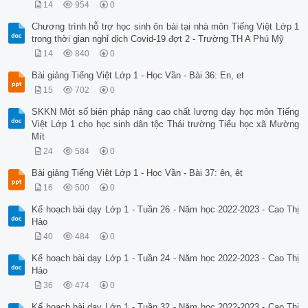
14
954
0
Chương trình hỗ trợ học sinh ôn bài tại nhà môn Tiếng Việt Lớp 1
trong thời gian nghỉ dịch Covid-19 đợt 2 - Trường TH A Phú Mỹ
14
840
0
Bài giảng Tiếng Việt Lớp 1 - Học Vần - Bài 36: En, et
15
702
0
SKKN Một số biện pháp nâng cao chất lượng dạy học môn Tiếng
Việt Lớp 1 cho học sinh dân tộc Thái trường Tiểu học xã Mường
Mít
24
584
0
Bài giảng Tiếng Việt Lớp 1 - Học Vần - Bài 37: ên, êt
16
500
0
Kế hoạch bài dạy Lớp 1 - Tuần 26 - Năm học 2022-2023 - Cao Thị
Hảo
40
484
0
Kế hoạch bài dạy Lớp 1 - Tuần 24 - Năm học 2022-2023 - Cao Thị
Hảo
36
474
0
Kế hoạch bài dạy Lớp 1 - Tuần 32 - Năm học 2022-2023 - Cao Thị