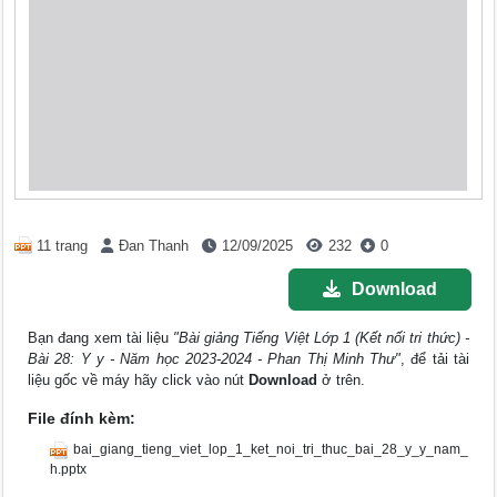
11 trang
Đan Thanh
12/09/2025
232
0
Download
Bạn đang xem tài liệu
"Bài giảng Tiếng Việt Lớp 1 (Kết nối tri thức) -
Bài 28: Y y - Năm học 2023-2024 - Phan Thị Minh Thư"
, để tải tài
liệu gốc về máy hãy click vào nút
Download
ở trên.
File đính kèm:
bai_giang_tieng_viet_lop_1_ket_noi_tri_thuc_bai_28_y_y_nam_
h.pptx