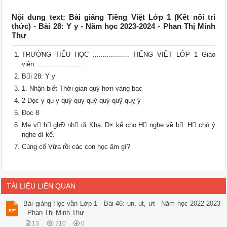
Nội dung text: Bài giảng Tiếng Việt Lớp 1 (Kết nối tri
thức) - Bài 28: Y y - Năm học 2023-2024 - Phan Thị Minh
Thư
TRƯỜNG TIỂU HỌC .................. TIẾNG VIỆT LỚP 1 Giáo
viên: ......................
B￿i 28: Y y
1. Nhận biết Thời gian quý hơn vàng bạc
2 Đọc y qu y quý quy quỳ quý quỹ quỵ ý
Đọc 8
Mẹ v￿ h￿ ghÐ nh￿ dì Kha. D× kể cho H￿ nghe về b￿. H￿ chó ý
nghe dì kể.
Củng cố Vừa rồi các con học âm gì?
TÀI LIỆU LIÊN QUAN
Bài giảng Học vần Lớp 1 - Bài 46: un, ut, ưt - Năm học 2022-2023
- Phan Thị Minh Thư
13
210
0